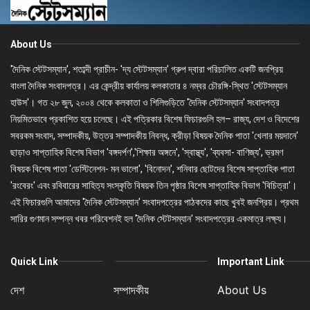
About Us
'দৈনিক স্টেটসম্যান', শতাব্দী প্রাচীন- 'দ্য স্টেটসম্যান' গ্রুপ দ্বারা পরিচালিত একটি জনপ্রিয়
বাংলা দৈনিক সংবাদপত্র। এর কেন্দ্রীয় কার্যালয় কলকাতার ৪ নম্বর চৌরঙ্গি-স্থিত 'স্টেটসম্যান
হাউস'। গত ২৮ জুন, ২০০৪ থেকে কলকাতা ও শিলিগুড়িতে 'দৈনিক স্টেটসম্যান' সংবাদপত্র
নিয়মিতভাবে প্রকাশিত হয়ে চলেছে। এই পত্রিকার বিশেষ ফিচারগুলি হল– রাজ্য, দেশ ও বিদেশের
সবরকম সংবাদ, সম্পাদকীয়, উত্তর সম্পাদকীয় নিবন্ধ, ক্রীড়া বিষয়ক দৈনিক পাতা 'খেলার ময়দানে'
ছাড়াও সাপ্তাহিক বিশেষ বিভাগ 'বঙ্গদর্পণ','শিক্ষার অঙ্গনে', 'স্বাস্থ্য', 'ব্যবসা- বাণিজ্য', ভ্রমণ
বিষয়ক বিশেষ পাতা 'ডেস্টিনেশন- মন ভালো', 'বিনোদন', শনিবার ছোটদের বিশেষ সাপ্তাহিক পাতা
'রংবেরং' এবং রবিবারের সাহিত্য সংস্কৃতি বিষয়ক তিন পৃষ্ঠার বিশেষ সাপ্তাহিক বিভাগ 'বিচিত্রা'।
এই ফিচারগুলি আমাদের 'দৈনিক স্টেটসম্যান' সংবাদপত্রের পাঠকদের কাছে খুবই জনপ্রিয়। প্রথম
সারির গুণমান সম্পন্ন খবর পরিবেশনই হল 'দৈনিক স্টেটসম্যান' সংবাদপত্রের একমাত্র লক্ষ্য।
Quick Link
Important Link
দেশ
সম্পাদকীয়
About Us