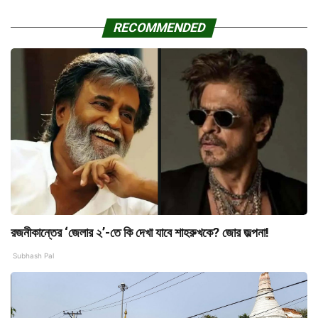
RECOMMENDED
রজনীকান্তের ‘জেলার ২’-তে কি দেখা যাবে শাহরুখকে? জোর জল্পনা!
Subhash Pal