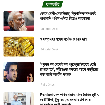
সম্পাদকীয়
ফোনে মোদী-নেতানিয়াহু, দ্বিপাক্ষিক সম্পর্কের
পাশাপাশি পশ্চিম এশিয়া নিয়েও আলোচনা
Editorial Desk
৭ সপ্তাহের মধ্যে সর্বোচ্চ সোনার দাম
Editorial Desk
‘প্রথম বল থেকেই সব প্রশ্নের উত্তর তৈরি
রাখতে হবে’, শ্রীলঙ্কা সফরের আগে গম্ভীরের
কড়া বার্তা ভারতীয় দলকে
Rajib Ghosh
Exclusive: পাথর খাদান থেকে দৈনিক লুট ৯
কোটি টাকা, টুলু-কাণ্ডে মমতা-যোগ নিয়ে
বিস্ফোরক মন্ত্রী দুধকুমার