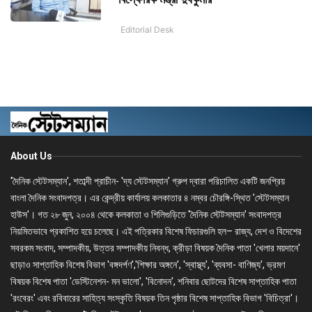
Editorial Desk
About Us
'দৈনিক স্টেটসম্যান', শতাব্দী প্রাচীন- 'দ্য স্টেটসম্যান' গ্রুপ দ্বারা পরিচালিত একটি জনপ্রিয়
বাংলা দৈনিক সংবাদপত্র। এর কেন্দ্রীয় কার্যালয় কলকাতার ৪ নম্বর চৌরঙ্গি-স্থিত 'স্টেটসম্যান
হাউস'। গত ২৮ জুন, ২০০৪ থেকে কলকাতা ও শিলিগুড়িতে 'দৈনিক স্টেটসম্যান' সংবাদপত্র
নিয়মিতভাবে প্রকাশিত হয়ে চলেছে। এই পত্রিকার বিশেষ ফিচারগুলি হল– রাজ্য, দেশ ও বিদেশের
সবরকম সংবাদ, সম্পাদকীয়, উত্তর সম্পাদকীয় নিবন্ধ, ক্রীড়া বিষয়ক দৈনিক পাতা 'খেলার ময়দানে'
ছাড়াও সাপ্তাহিক বিশেষ বিভাগ 'বঙ্গদর্পণ','শিক্ষার অঙ্গনে', 'স্বাস্থ্য', 'ব্যবসা- বাণিজ্য', ভ্রমণ
বিষয়ক বিশেষ পাতা 'ডেস্টিনেশন- মন ভালো', 'বিনোদন', শনিবার ছোটদের বিশেষ সাপ্তাহিক পাতা
'রংবেরং' এবং রবিবারের সাহিত্য সংস্কৃতি বিষয়ক তিন পৃষ্ঠার বিশেষ সাপ্তাহিক বিভাগ 'বিচিত্রা'।