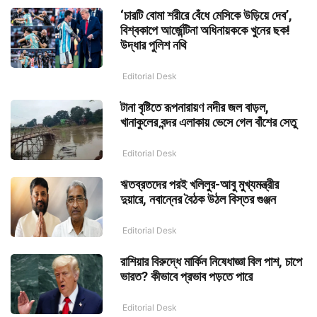
‘চারটি বোমা শরীরে বেঁধে মেসিকে উড়িয়ে দেব’,
বিশ্বকাপে আর্জেন্টিনা অধিনায়ককে খুনের ছক!
উদ্ধার পুলিশ নথি
Editorial Desk
টানা বৃষ্টিতে রূপনারায়ণ নদীর জল বাড়ল,
খানাকুলের বন্দর এলাকায় ভেসে গেল বাঁশের সেতু
Editorial Desk
ঋতব্রতদের পরই খলিলুর-আবু মুখ্যমন্ত্রীর
দুয়ারে, নবান্নের বৈঠক উঠল বিস্তর গুঞ্জন
Editorial Desk
রাশিয়ার বিরুদ্ধে মার্কিন নিষেধাজ্ঞা বিল পাশ, চাপে
ভারত? কীভাবে প্রভাব পড়তে পারে
Editorial Desk