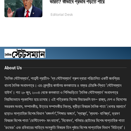
ভারত? কীভাবে প্রভাব পড়তে পারে
Editorial Desk
About Us
'দৈনিক স্টেটসম্যান', শতাব্দী প্রাচীন- 'দ্য স্টেটসম্যান' গ্রুপ দ্বারা পরিচালিত একটি জনপ্রিয়
বাংলা দৈনিক সংবাদপত্র। এর কেন্দ্রীয় কার্যালয় কলকাতার ৪ নম্বর চৌরঙ্গি-স্থিত 'স্টেটসম্যান
হাউস'। গত ২৮ জুন, ২০০৪ থেকে কলকাতা ও শিলিগুড়িতে 'দৈনিক স্টেটসম্যান' সংবাদপত্র
নিয়মিতভাবে প্রকাশিত হয়ে চলেছে। এই পত্রিকার বিশেষ ফিচারগুলি হল– রাজ্য, দেশ ও বিদেশের
সবরকম সংবাদ, সম্পাদকীয়, উত্তর সম্পাদকীয় নিবন্ধ, ক্রীড়া বিষয়ক দৈনিক পাতা 'খেলার ময়দানে'
ছাড়াও সাপ্তাহিক বিশেষ বিভাগ 'বঙ্গদর্পণ','শিক্ষার অঙ্গনে', 'স্বাস্থ্য', 'ব্যবসা- বাণিজ্য', ভ্রমণ
বিষয়ক বিশেষ পাতা 'ডেস্টিনেশন- মন ভালো', 'বিনোদন', শনিবার ছোটদের বিশেষ সাপ্তাহিক পাতা
'রংবেরং' এবং রবিবারের সাহিত্য সংস্কৃতি বিষয়ক তিন পৃষ্ঠার বিশেষ সাপ্তাহিক বিভাগ 'বিচিত্রা'।