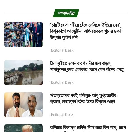
সম্পাদকীয়
‘চারটি বোমা শরীরে বেঁধে মেসিকে উড়িয়ে দেব’,
বিশ্বকাপে আর্জেন্টিনা অধিনায়ককে খুনের ছক!
উদ্ধার পুলিশ নথি
Editorial Desk
টানা বৃষ্টিতে রূপনারায়ণ নদীর জল বাড়ল,
খানাকুলের বন্দর এলাকায় ভেসে গেল বাঁশের সেতু
Editorial Desk
ঋতব্রতদের পরই খলিলুর-আবু মুখ্যমন্ত্রীর
দুয়ারে, নবান্নের বৈঠক উঠল বিস্তর গুঞ্জন
Editorial Desk
রাশিয়ার বিরুদ্ধে মার্কিন নিষেধাজ্ঞা বিল পাশ, চাপে