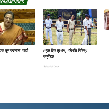
COMMENDED
এত ভুল করলাম!’ বার্তা
প্রেম ছিল মুখোশ, পরিণতি নিষিদ্ধ
পল্লীতে
Editorial Desk