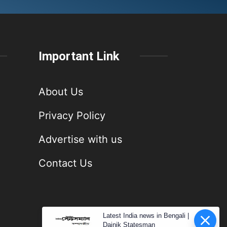
Important Link
About Us
Privacy Policy
Advertise with us
Contact Us
Latest India news in Bengali |
Dainik Statesman