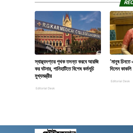
RE
স্বাস্থ্যদপ্তর পৃথক তদন্ত করবে আরজি
‘মানুষ চিনতে 
কর ঘটনার, পানিহাটিতে বিশেষ কর্মসূচি
দিলেন কাকলি
মুখ্যমন্ত্রীর
Editorial Desk
Editorial Desk