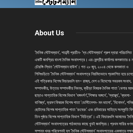
About Us
'দৈনিক স্টেটসম্যান', শতাব্দী প্রাচীন- 'দ্য স্টেটসম্যান' গ্রুপ দ্বারা পরিচালিত
একটি জনপ্রিয় বাংলা দৈনিক সংবাদপত্র। এর কেন্দ্রীয় কার্যালয় কলকাতার ৪ 
চৌরঙ্গি-স্থিত 'স্টেটসম্যান হাউস'। গত ২৮ জুন, ২০০৪ থেকে কলকাতা ও
শিলিগুড়িতে 'দৈনিক স্টেটসম্যান' সংবাদপত্র নিয়মিতভাবে প্রকাশিত হয়ে চল
এই পত্রিকার বিশেষ ফিচারগুলি হল– রাজ্য, দেশ ও বিদেশের সবরকম সংবাদ,
সম্পাদকীয়, উত্তর সম্পাদকীয় নিবন্ধ, ক্রীড়া বিষয়ক দৈনিক পাতা 'খেলার ময়দ
ছাড়াও সাপ্তাহিক বিশেষ বিভাগ 'বঙ্গদর্পণ','শিক্ষার অঙ্গনে', 'স্বাস্থ্য', 'ব্যবসা-
বাণিজ্য', ভ্রমণ বিষয়ক বিশেষ পাতা 'ডেস্টিনেশন- মন ভালো', 'বিনোদন', শনি
ছোটদের বিশেষ সাপ্তাহিক পাতা 'রংবেরং' এবং রবিবারের সাহিত্য সংস্কৃতি ব
তিন পৃষ্ঠার বিশেষ সাপ্তাহিক বিভাগ 'বিচিত্রা'। এই ফিচারগুলি আমাদের 'দৈন
স্টেটসম্যান' সংবাদপত্রের পাঠকদের কাছে খুবই জনপ্রিয়। প্রথম সারির গুণম
সম্পন্ন খবর পরিবেশনই হল 'দৈনিক স্টেটসম্যান' সংবাদপত্রের একমাত্র লক্ষ