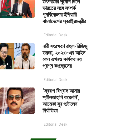
তৎপরতার সুযোগ দিলে
ভারতের সঙ্গে সম্পর্ক
পুনর্বিবেচনার হুঁশিয়ারি
বাংলাদেশের স্বরাষ্ট্রমন্ত্রীর
Editorial Desk
নারী সংরক্ষণে রাহুল-রিজিজু
তরজা, ২০২৩-এর আইন
কেন এখনও কার্যকর নয়
প্রশ্ন কংগ্রেসের
Editorial Desk
‘স্বরূপ বিশ্বাস আমার
শ্লীলতাহানি করেননি’,
আচমকা সুর পাল্টালেন
নির্যাতিতা
Editorial Desk