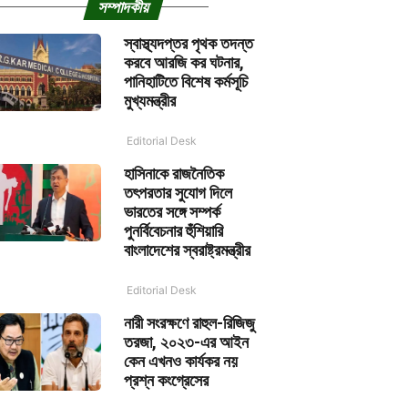
সম্পাদকীয়
স্বাস্থ্যদপ্তর পৃথক তদন্ত
করবে আরজি কর ঘটনার,
পানিহাটিতে বিশেষ কর্মসূচি
মুখ্যমন্ত্রীর
Editorial Desk
হাসিনাকে রাজনৈতিক
তৎপরতার সুযোগ দিলে
ভারতের সঙ্গে সম্পর্ক
পুনর্বিবেচনার হুঁশিয়ারি
বাংলাদেশের স্বরাষ্ট্রমন্ত্রীর
Editorial Desk
নারী সংরক্ষণে রাহুল-রিজিজু
তরজা, ২০২৩-এর আইন
কেন এখনও কার্যকর নয়
প্রশ্ন কংগ্রেসের