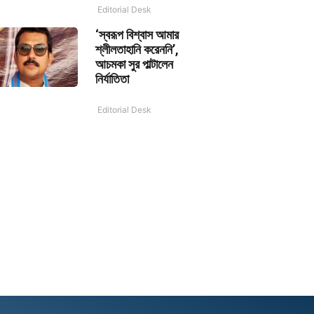
Editorial Desk
‘স্বরূপ বিশ্বাস আমার
শ্লীলতাহানি করেননি’,
আচমকা সুর পাল্টালেন
নির্যাতিতা
Editorial Desk