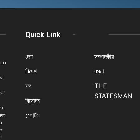
Quick Link
দেশ
সম্পাদকীয়
নম্বর
বিদেশ
রসনা
েছে।
বঙ্গ
THE
ানে'
STATESMAN
বিনোদন
বার
স্পোর্টস
িষয়ক
িক
ান
্য।