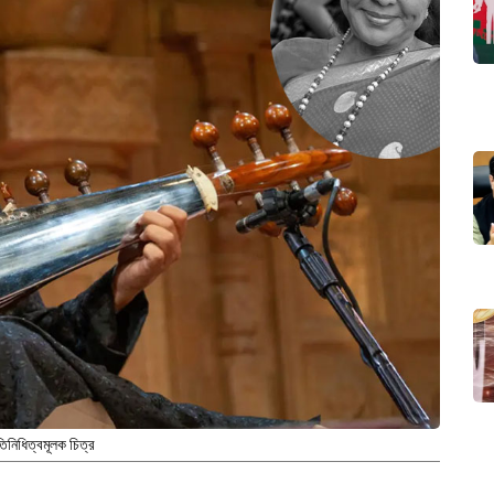
তিনিধিত্বমূলক চিত্র