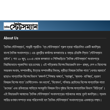
About Us
'দৈনিক স্টেটসম্যান', শতাব্দী প্রাচীন- 'দ্য স্টেটসম্যান' গ্রুপ দ্বারা পরিচালিত একটি জনপ্রিয়
বাংলা দৈনিক সংবাদপত্র। এর কেন্দ্রীয় কার্যালয় কলকাতার ৪ নম্বর চৌরঙ্গি-স্থিত 'স্টেটসম্যান
হাউস'। গত ২৮ জুন, ২০০৪ থেকে কলকাতা ও শিলিগুড়িতে 'দৈনিক স্টেটসম্যান' সংবাদপত্র
নিয়মিতভাবে প্রকাশিত হয়ে চলেছে। এই পত্রিকার বিশেষ ফিচারগুলি হল– রাজ্য, দেশ ও বিদেশের
সবরকম সংবাদ, সম্পাদকীয়, উত্তর সম্পাদকীয় নিবন্ধ, ক্রীড়া বিষয়ক দৈনিক পাতা 'খেলার ময়দানে'
ছাড়াও সাপ্তাহিক বিশেষ বিভাগ 'বঙ্গদর্পণ','শিক্ষার অঙ্গনে', 'স্বাস্থ্য', 'ব্যবসা- বাণিজ্য', ভ্রমণ
বিষয়ক বিশেষ পাতা 'ডেস্টিনেশন- মন ভালো', 'বিনোদন', শনিবার ছোটদের বিশেষ সাপ্তাহিক পাতা
'রংবেরং' এবং রবিবারের সাহিত্য সংস্কৃতি বিষয়ক তিন পৃষ্ঠার বিশেষ সাপ্তাহিক বিভাগ 'বিচিত্রা'।
এই ফিচারগুলি আমাদের 'দৈনিক স্টেটসম্যান' সংবাদপত্রের পাঠকদের কাছে খুবই জনপ্রিয়। প্রথম
সারির গুণমান সম্পন্ন খবর পরিবেশনই হল 'দৈনিক স্টেটসম্যান' সংবাদপত্রের একমাত্র লক্ষ্য।