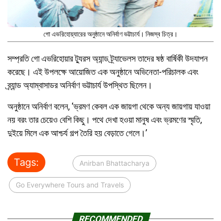
গো এভরিহোয়্যারের অনুষ্ঠানে অনির্বাণ ভট্টাচার্য। নিজস্ব চিত্র।
সম্প্রতি গো এভরিহোয়ার ট্যুরস অ্যান্ড ট্র্যাভেলস তাদের ষষ্ঠ বার্ষিকী উদযাপন
করেছে। এই উপলক্ষে আয়োজিত এক অনুষ্ঠানে অভিনেতা-পরিচালক এবং
ব্র্যান্ড অ্যাম্বাসাডর অনির্বাণ ভট্টাচার্য উপস্থিত ছিলেন।
অনুষ্ঠানে অনির্বাণ বলেন, ‘ভ্রমণ কেবল এক জায়গা থেকে অন্য জায়গায় যাওয়া
নয় বরং তার চেয়েও বেশি কিছু। পথে দেখা হওয়া মানুষ এবং ভ্রমণের স্মৃতি,
দুইয়ে মিলে এক আশ্চর্য গল্প তৈরি হয় বেড়াতে গেলে।’
Tags:
Anirban Bhattacharya
Go Everywhere Tours and Travels
RECOMMENDED