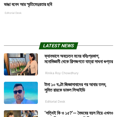
ভাঙা বনেদ আর স্মৃতিমেদুরতার ছবি
Editorial Desk
LATEST NEWS
ক্যানভাসে অবচেতন মনের বহিঃপ্রকাশ,
মনোবিজ্ঞানী থেকে শিল্পজগতে যাত্রা সাধনা গুপ্তর
Rinika Roy Chowdhury
টানা ১০ ঘণ্টা জিজ্ঞাসাবাদের পর আবার তলব,
সুমিত রায়কে ডাকল সিআইডি
Editorial Desk
‘সত্যিই কি ও ১৫?’— বৈভবের বয়স নিয়ে এখনও