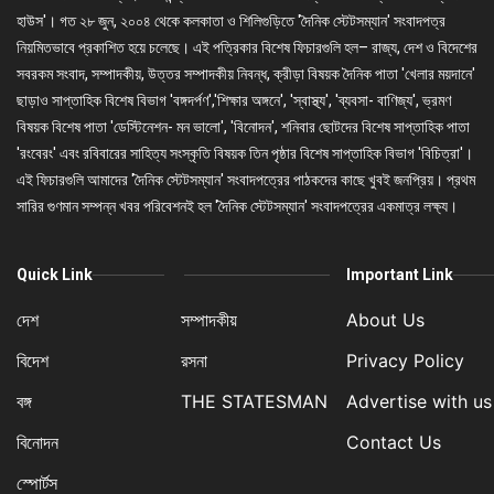
হাউস'। গত ২৮ জুন, ২০০৪ থেকে কলকাতা ও শিলিগুড়িতে 'দৈনিক স্টেটসম্যান' সংবাদপত্র
নিয়মিতভাবে প্রকাশিত হয়ে চলেছে। এই পত্রিকার বিশেষ ফিচারগুলি হল– রাজ্য, দেশ ও বিদেশের
সবরকম সংবাদ, সম্পাদকীয়, উত্তর সম্পাদকীয় নিবন্ধ, ক্রীড়া বিষয়ক দৈনিক পাতা 'খেলার ময়দানে'
ছাড়াও সাপ্তাহিক বিশেষ বিভাগ 'বঙ্গদর্পণ','শিক্ষার অঙ্গনে', 'স্বাস্থ্য', 'ব্যবসা- বাণিজ্য', ভ্রমণ
বিষয়ক বিশেষ পাতা 'ডেস্টিনেশন- মন ভালো', 'বিনোদন', শনিবার ছোটদের বিশেষ সাপ্তাহিক পাতা
'রংবেরং' এবং রবিবারের সাহিত্য সংস্কৃতি বিষয়ক তিন পৃষ্ঠার বিশেষ সাপ্তাহিক বিভাগ 'বিচিত্রা'।
এই ফিচারগুলি আমাদের 'দৈনিক স্টেটসম্যান' সংবাদপত্রের পাঠকদের কাছে খুবই জনপ্রিয়। প্রথম
সারির গুণমান সম্পন্ন খবর পরিবেশনই হল 'দৈনিক স্টেটসম্যান' সংবাদপত্রের একমাত্র লক্ষ্য।
Quick Link
Important Link
দেশ
সম্পাদকীয়
About Us
বিদেশ
রসনা
Privacy Policy
বঙ্গ
THE STATESMAN
Advertise with us
বিনোদন
Contact Us
স্পোর্টস