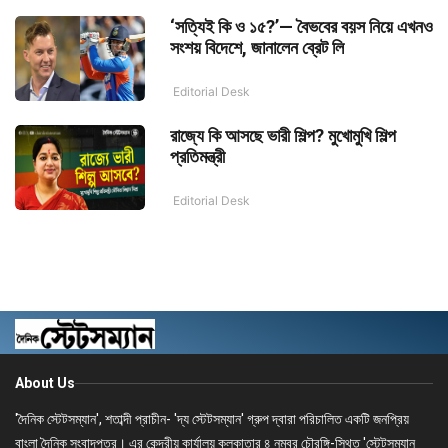
‘সত্যিই কি ও ১৫?’— বৈভবের বয়স নিয়ে এখনও
সংশয় বিদেশে, জানালেন ব্রেট লি
Editorial Desk
রাজ্যে কি আসছে ভারী শিল্প? মুখোমুখি শিল্প
প্রতিমন্ত্রী
Editorial Desk
About Us
'দৈনিক স্টেটসম্যান', শতাব্দী প্রাচীন- 'দ্য স্টেটসম্যান' গ্রুপ দ্বারা পরিচালিত একটি জনপ্রিয়
বাংলা দৈনিক সংবাদপত্র। এর কেন্দ্রীয় কার্যালয় কলকাতার ৪ নম্বর চৌরঙ্গি-স্থিত 'স্টেটসম্যান