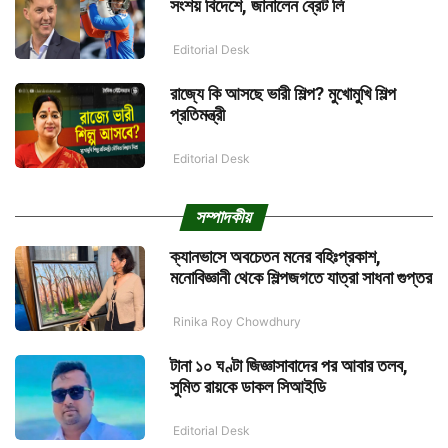
সংশয় বিদেশে, জানালেন ব্রেট লি
Editorial Desk
রাজ্যে কি আসছে ভারী শিল্প? মুখোমুখি শিল্প
প্রতিমন্ত্রী
Editorial Desk
সম্পাদকীয়
ক্যানভাসে অবচেতন মনের বহিঃপ্রকাশ,
মনোবিজ্ঞানী থেকে শিল্পজগতে যাত্রা সাধনা গুপ্তর
Rinika Roy Chowdhury
টানা ১০ ঘণ্টা জিজ্ঞাসাবাদের পর আবার তলব,
সুমিত রায়কে ডাকল সিআইডি
Editorial Desk