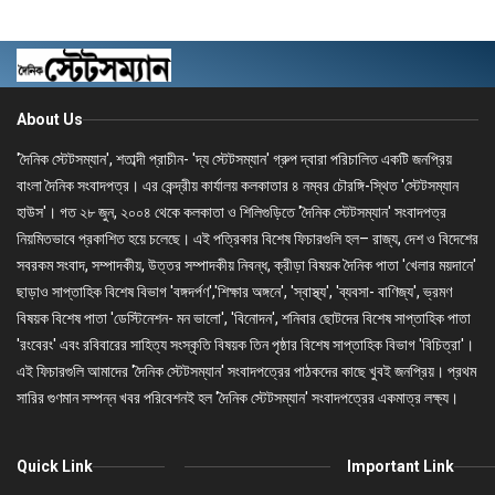
About Us
'দৈনিক স্টেটসম্যান', শতাব্দী প্রাচীন- 'দ্য স্টেটসম্যান' গ্রুপ দ্বারা পরিচালিত একটি জনপ্রিয়
বাংলা দৈনিক সংবাদপত্র। এর কেন্দ্রীয় কার্যালয় কলকাতার ৪ নম্বর চৌরঙ্গি-স্থিত 'স্টেটসম্যান
হাউস'। গত ২৮ জুন, ২০০৪ থেকে কলকাতা ও শিলিগুড়িতে 'দৈনিক স্টেটসম্যান' সংবাদপত্র
নিয়মিতভাবে প্রকাশিত হয়ে চলেছে। এই পত্রিকার বিশেষ ফিচারগুলি হল– রাজ্য, দেশ ও বিদেশের
সবরকম সংবাদ, সম্পাদকীয়, উত্তর সম্পাদকীয় নিবন্ধ, ক্রীড়া বিষয়ক দৈনিক পাতা 'খেলার ময়দানে'
ছাড়াও সাপ্তাহিক বিশেষ বিভাগ 'বঙ্গদর্পণ','শিক্ষার অঙ্গনে', 'স্বাস্থ্য', 'ব্যবসা- বাণিজ্য', ভ্রমণ
বিষয়ক বিশেষ পাতা 'ডেস্টিনেশন- মন ভালো', 'বিনোদন', শনিবার ছোটদের বিশেষ সাপ্তাহিক পাতা
'রংবেরং' এবং রবিবারের সাহিত্য সংস্কৃতি বিষয়ক তিন পৃষ্ঠার বিশেষ সাপ্তাহিক বিভাগ 'বিচিত্রা'।
এই ফিচারগুলি আমাদের 'দৈনিক স্টেটসম্যান' সংবাদপত্রের পাঠকদের কাছে খুবই জনপ্রিয়। প্রথম
সারির গুণমান সম্পন্ন খবর পরিবেশনই হল 'দৈনিক স্টেটসম্যান' সংবাদপত্রের একমাত্র লক্ষ্য।
Quick Link
Important Link