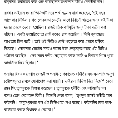
রান্নাঘর মেরামতির কাজ শুরু করেছিলেন তৎকালীন বিডিও দেবলীনা দাস।
রবিবার ভাইরাল হওয়া ভিডিওটি নিয়ে পার্থ মণ্ডল দাবি করেছেন, ‘দুই বছর
আগেকার ভিডিও। গত লোকসভা ভোটের আগে নির্বাচনী খরচের জন্য ওই টাকা
দলের তরফে দেওয়া হয়েছিল। রাজনৈতিক কর্মসূচির জন্য টাকা বণ্টন করা
হচ্ছিল। একটা ডায়েরিতে তা নোট করেও রাখা হয়েছিল। সিসি ক্যামেরার
আওতায় ছিল ঘরটি। তাই ওই ভিডিও কেউ শত্রুতা করে এভাবে ছড়িয়ে
দিয়েছে। লোকসভা ভোটের সময়ও দলের উচ্চ নেতৃত্বের কাছে ওই ভিডিও
পাঠানো হয়েছিল। সেই সময় দলীয় নেতৃত্বের কাছে আমি ও বিধায়ক গিয়ে পুরো
ঘটনাটা জানিয়ে ছিলাম।‘
গলসির বিধায়ক নেপাল ঘোড়ুই ও গলসি-১ পঞ্চায়েত সমিতির সহ-সভাপতি অনুপ
চট্টোপাধ্যায়ের সঙ্গে যোগাযোগ করা যায়নি। ভাইরাল ভিডিও নিয়ে বিজেপি নেতা
রমন সিং তৃণমূলকে নিশানা করেছেন। তৃণমূলকে দুর্নীতি এবং কাটমানির দল
বলেও তোপ দেগেছেন তিনি। বিজেপি নেতা বলেন, ‘তৃণমূল মানেই দুর্নীতি আর
কাটমানি। অনুপ্রেরণার ফল এই ভিডিওতে দেখা যাচ্ছে। কাটমানির টাকা ভাগ-
বাটোয়ারা করছে বিধায়ক ও নেতারা।‘