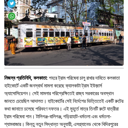
নিজস্ব প্রতিনিধি, কলকাতা:
শহরে ট্রাম পরিষেবা চালু রাখার দাবিতে কলকাতা
হাইকোর্টে একটি জনস্বার্থ মামলা করেছে ক্যালকাটা ট্রাম ইউজ়ার্স
অ্যাসোসিয়েশন। সেই মামলার পরিপ্রেক্ষিতেই রাজ্য সরকারের অবস্থান
জানতে চেয়েছিল আদালত। হাইকোর্টের সেই নির্দেশের ভিত্তিতেই একটি রুটের
কথা জানাতে চলেছে পরিবহণ দফতর। এই মুহূর্তে মাত্র তিনটি রুটে যাত্রীরা
ট্রাম পরিষেবা পান। টালিগঞ্জ-বালিগঞ্জ, গড়িয়াহাট-ধর্মতলা এবং ধর্মতলা-
শ্যামবাজার। কিন্তু নতুন সিদ্ধান্ত অনুযায়ী, এসপ্ল্যানেড থেকে খিদিরপুরের