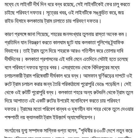
মধ্যে যে লাইনটি দীর্ঘ দিন ধরে বন্ধ রয়েছে, সেই লাইনটিকেই ফের চালু করতে
চাইছে পরিবহণ দফতর। সূত্রের খবর, ওই লাইনটিকে সঙ্কুচিত করে, জয়
রাইড হিসাবে কলকাতায় ট্রাম চালাতে চায় পরিবহণ দফতর।
কারণ প্রসঙ্গে জানা গিয়েছে, শহরের জনসংখ্যার তুলনায় রাস্তা অনেক কম।
প্রতিদিন যান নিয়ন্ত্রণ করতে কালঘাম ছুটে যায় কলকাতা পুলিশের ট্র্যাফিক
বিভাগের। তাই ট্রাম তুলে দিয়ে শহরকে আরও গতিশীল করে তোলার দাবি
দীর্ঘদিনের। কলকাতা প্রশাসনের এই দাবি মেনে এতদিনে সেটাই হতে চলেছে
বলে পরিবহণ দফতর সূত্রে খবর। এসপ্ল্যানেড থেকে খিদিরপুরের মধ্যে
চলাচলকারী ট্রাম পরিষেবাটি দীর্ঘকাল ধরে বন্ধ। আমফান ঘূর্ণিঝড়ের দাপটে ওই
রুটে ট্রাম চলাচল করার জন্য তৈরি পরিকাঠামো পুরোপুরি ভেঙে পড়েছিল। সেই
থেকে ওই রুটটি পুরোপুরি বন্ধ। কলকাতা শহরে অন্য রুটগুলি থেকে ট্রাম তুলে
দিয়ে আপাতত এই একটি রুটের উপরেই মনোনিবেশ করতে চায় পরিবহণ
দফতর। ট্রামের মতো পরিবেশ বান্ধব ও দূষণহীন যান শহর থেকে তুলে দেওয়ার
পক্ষপাতী নয় ক্যালকাটা ট্রাম ইউজ়ার্স অ্যাসোসিয়েশন।
সংগঠনের যুগ্ম সম্পাদক সাগ্নিক গুপ্ত বলেন, “পৃথিবীর ৪৩০টি দেশে নতুন করে