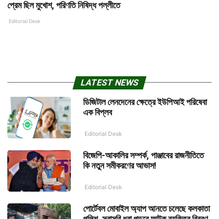
প্রেম ছিল মুখোশ, পরিণতি নিষিদ্ধ পল্লীতে
Editorial Desk
LATEST NEWS
ডিজিটাল লেনদেনের ক্ষেত্রে ইউপিআই পরিষেবা
এক বিপ্লব
Editorial Desk
বিজেপি-আকালির সম্পর্ক, পাঞ্জাবের রাজনীতিতে
কি নতুন সমীকরণের আভাস!
Editorial Desk
পোর্টেবল মোবাইল অ্যাপ আনতে চলেছে কলকাতা
পুলিশ, সরাসরি ধরা পড়বে আটক ব্যক্তির বিবরণ