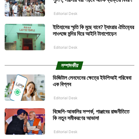
Editorial Desk
ইতিহাসের স্মৃতি কি মুছে যাবে? ট্যাংরার ঐতিহ্যের
লাওৎজে মন্দির ঘিরে আইনি টানাপোড়েন
Editorial Desk
সম্পাদকীয়
ডিজিটাল লেনদেনের ক্ষেত্রে ইউপিআই পরিষেবা
এক বিপ্লব
Editorial Desk
বিজেপি-আকালির সম্পর্ক, পাঞ্জাবের রাজনীতিতে
কি নতুন সমীকরণের আভাস!
Editorial Desk