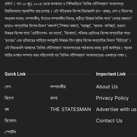
হাউস'। গত ২৮ জুন, ২০০৪ থেকে কলকাতা ও শিলিগুড়িতে 'দৈনিক স্টেটসম্যান' সংবাদপত্র
নিয়মিতভাবে প্রকাশিত হয়ে চলেছে। এই পত্রিকার বিশেষ ফিচারগুলি হল– রাজ্য, দেশ ও বিদেশের
সবরকম সংবাদ, সম্পাদকীয়, উত্তর সম্পাদকীয় নিবন্ধ, ক্রীড়া বিষয়ক দৈনিক পাতা 'খেলার ময়দানে'
ছাড়াও সাপ্তাহিক বিশেষ বিভাগ 'বঙ্গদর্পণ','শিক্ষার অঙ্গনে', 'স্বাস্থ্য', 'ব্যবসা- বাণিজ্য', ভ্রমণ
বিষয়ক বিশেষ পাতা 'ডেস্টিনেশন- মন ভালো', 'বিনোদন', শনিবার ছোটদের বিশেষ সাপ্তাহিক পাতা
'রংবেরং' এবং রবিবারের সাহিত্য সংস্কৃতি বিষয়ক তিন পৃষ্ঠার বিশেষ সাপ্তাহিক বিভাগ 'বিচিত্রা'।
এই ফিচারগুলি আমাদের 'দৈনিক স্টেটসম্যান' সংবাদপত্রের পাঠকদের কাছে খুবই জনপ্রিয়। প্রথম
সারির গুণমান সম্পন্ন খবর পরিবেশনই হল 'দৈনিক স্টেটসম্যান' সংবাদপত্রের একমাত্র লক্ষ্য।
Quick Link
Important Link
দেশ
সম্পাদকীয়
About Us
বিদেশ
রসনা
Privacy Policy
বঙ্গ
THE STATESMAN
Advertise with us
বিনোদন
Contact Us
স্পোর্টস