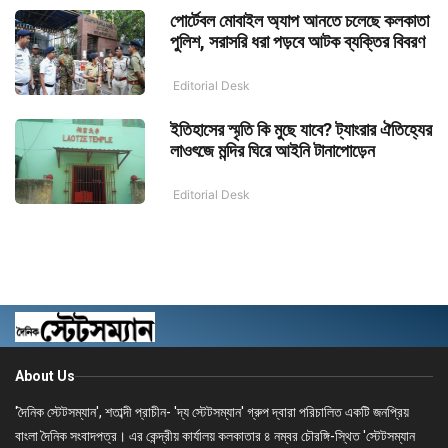
পোর্টেবল মোবাইল অ্যাপ আনতে চলেছে কলকাতা
পুলিশ, সরাসরি ধরা পড়বে আটক ব্যক্তির বিবরণ
Editorial Desk
ইতিহাসের স্মৃতি কি মুছে যাবে? ট্যাংরার ঐতিহ্যের
লাওৎজে মন্দির ঘিরে আইনি টানাপোড়েন
Editorial Desk
About Us
'দৈনিক স্টেটসম্যান', শতাব্দী প্রাচীন- 'দ্য স্টেটসম্যান' গ্রুপ দ্বারা পরিচালিত একটি জনপ্রিয়
বাংলা দৈনিক সংবাদপত্র। এর কেন্দ্রীয় কার্যালয় কলকাতার ৪ নম্বর চৌরঙ্গি-স্থিত 'স্টেটসম্যান