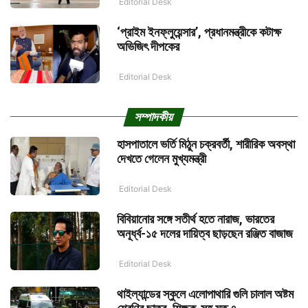
Editorial Desk
‘প্রাইম ইনফ্লুয়েন্সার’, প্রধানমন্ত্রীকে কটাক্ষ
অভিজিৎ দীপকের
Editorial Desk
সম্পাদকীয়
হাসপাতালে ভর্তি মিঠুন চক্রবর্তী, শারীরিক অবস্থা
দেখতে গেলেন মুখ্যমন্ত্রী
Editorial Desk
বিবিয়ানোর সঙ্গে সতীর্থ হতে নারাজ, ভারতের
অনূর্ধ্ব-১৫ দলের দায়িত্ব ছাড়ছেন রঞ্জিত বাজাজ
Editorial Desk
থাইল্যান্ডের স্কুলে এলোপাথারি গুলি চালাল অষ্টম