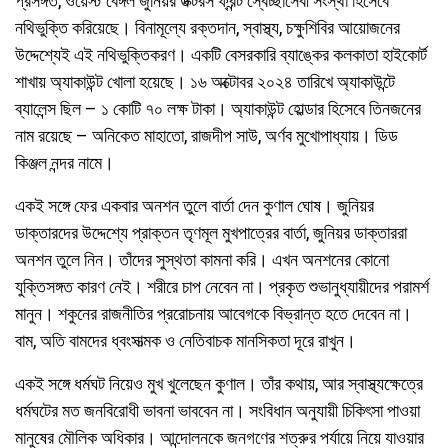
প্রসঙ্গত, ওয়েস্ট বেঙ্গল জুনিয়র ডক্টরস ফ্রন্ট স্বেচ্ছাসেবী সংস্থা হিসেবে
নথিভুক্তি করিয়েছে। বিনামূল্যে রক্তদান, স্বাস্থ্য, চক্ষুশিবির আয়োজনের
উদ্দেশ্যেই এই নথিভুক্তিকরণ। একটি বেসরকারি ব্যাঙ্কের কলকাতা হাইকোর্ট
শাখায় অ্যাকাউন্ট খোলা হয়েছে। ১৬ অক্টোবর ২০২৪ তারিখে অ্যাকাউন্টে
ব্যালেন্স ছিল – ১ কোটি ৭০ লক্ষ টাকা। অ্যাকাউন্ট হোল্ডার হিসেবে তিনজনের
নাম রয়েছে – অনিকেত মাহাতো, রাজদীপ সাউ, অর্ণব মুখোপাধ্যায়। ডিড
কিঞ্জল নন্দর নামে।
একই সঙ্গে ফের একবার অনশন তুলে বার্তা দেন কুণাল ঘোষ। জুনিয়র
ডাক্তারদের উদ্দেশ্যে প্রাক্তন তৃণমূল মুখপাত্রের বার্তা, জুনিয়র ডাক্তাররা
অনশন তুলে নিন। তাঁদের সুস্থতা কামনা করি। এখন অনশনের কোনো
যুক্তিসঙ্গত কারণ নেই। শরীরে চাপ নেবেন না। প্রকৃত শুভানুধ্যায়ীদের পরামর্শ
মানুন। শকুনের রাজনীতির প্ররোচনায় আবেগকে বিভ্রান্ত হতে দেবেন না।
বাম, অতি বামদের ধ্বংসাত্মক ও নেতিবাচক মানসিকতা দূরে রাখুন।
একই সঙ্গে ধর্মঘট নিয়েও মুখ খুলেছেন কুণাল। তাঁর কথায়, আর স্বাস্থ্যক্ষেত্রে
ধর্মঘটের মত জনবিরোধী ভাবনা ভাববেন না। সংবিধান অনুযায়ী চিকিৎসা পাওয়া
মানুষের মৌলিক অধিকার। আন্দোলনকে জনগণের শত্রুর পর্যায়ে নিয়ে যাওয়ার