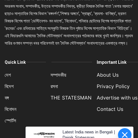
সবরকম সংবাদ, সম্পাদকীয়, উত্তর সম্পাদকীয় নিবন্ধ, ক্রীড়া বিষয়ক দৈনিক পাতা 'খেলার ময়দানে'
ছাড়াও সাপ্তাহিক বিশেষ বিভাগ 'বঙ্গদর্পণ','শিক্ষার অঙ্গনে', 'স্বাস্থ্য', 'ব্যবসা- বাণিজ্য', ভ্রমণ
বিষয়ক বিশেষ পাতা 'ডেস্টিনেশন- মন ভালো', 'বিনোদন', শনিবার ছোটদের বিশেষ সাপ্তাহিক পাতা
'রংবেরং' এবং রবিবারের সাহিত্য সংস্কৃতি বিষয়ক তিন পৃষ্ঠার বিশেষ সাপ্তাহিক বিভাগ 'বিচিত্রা'।
এই ফিচারগুলি আমাদের 'দৈনিক স্টেটসম্যান' সংবাদপত্রের পাঠকদের কাছে খুবই জনপ্রিয়। প্রথম
সারির গুণমান সম্পন্ন খবর পরিবেশনই হল 'দৈনিক স্টেটসম্যান' সংবাদপত্রের একমাত্র লক্ষ্য।
Quick Link
Important Link
দেশ
সম্পাদকীয়
About Us
বিদেশ
রসনা
Privacy Policy
বঙ্গ
THE STATESMAN
Advertise with us
বিনোদন
Contact Us
স্পোর্টস
Latest India news in Bengali |
Dainik Statesman