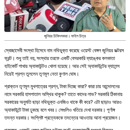
জুনিয়র চিকিৎসকরা। ফাইল চিত্র
স্বেচ্ছাসেবী সংস্থা হিসেবে নাম নথিভুক্ত করেছে ওয়েস্ট বেঙ্গল জুনিয়র ডক্টরস
ফ্রন্ট। শুধু তাই নয়, সংস্থার তরফে একটি বেসরকারি ব্যাঙ্কের কলকাতা
হাইকোর্ট শাখায় অ্যাকাউন্টও খোলা হয়েছে। আর সেই অ্যাকাউন্টের ব্যালেন্স
নিয়েই প্রশ্ন তুললেন তৃণমূল নেতা কুণাল ঘোষ।
প্রাক্তন তৃণমূল মুখপাত্রের প্রশ্ন, টাকা দিচ্ছে কারা? কারা চায় আন্দোলনের
নামে সরকারি হাসপাতাল অস্থির থাকুক? তাতে কাদের লাভ? সরকারি ঠিকানায়
সরকারের অনুমতি ছাড়া নথিভুক্ত এনজিও থাকে কী করে? এটা ছাড়াও আরও
অ্যাকাউন্টে টাকা ঢুকছে বলে খবর। সেগুলিও খতিয়ে দেখা দরকার। পূর্ণাঙ্গ
তদন্ত দরকার। সংশ্লিষ্ট প্রত্যেককে তদন্তের আওতায় আনা প্রয়োজন।