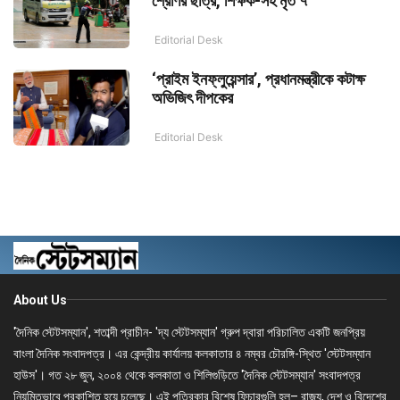
শ্রেণির ছাত্র, শিক্ষক-সহ মৃত ৭
Editorial Desk
‘প্রাইম ইনফ্লুয়েন্সার’, প্রধানমন্ত্রীকে কটাক্ষ
অভিজিৎ দীপকের
Editorial Desk
About Us
'দৈনিক স্টেটসম্যান', শতাব্দী প্রাচীন- 'দ্য স্টেটসম্যান' গ্রুপ দ্বারা পরিচালিত একটি জনপ্রিয়
বাংলা দৈনিক সংবাদপত্র। এর কেন্দ্রীয় কার্যালয় কলকাতার ৪ নম্বর চৌরঙ্গি-স্থিত 'স্টেটসম্যান
হাউস'। গত ২৮ জুন, ২০০৪ থেকে কলকাতা ও শিলিগুড়িতে 'দৈনিক স্টেটসম্যান' সংবাদপত্র
নিয়মিতভাবে প্রকাশিত হয়ে চলেছে। এই পত্রিকার বিশেষ ফিচারগুলি হল– রাজ্য, দেশ ও বিদেশের