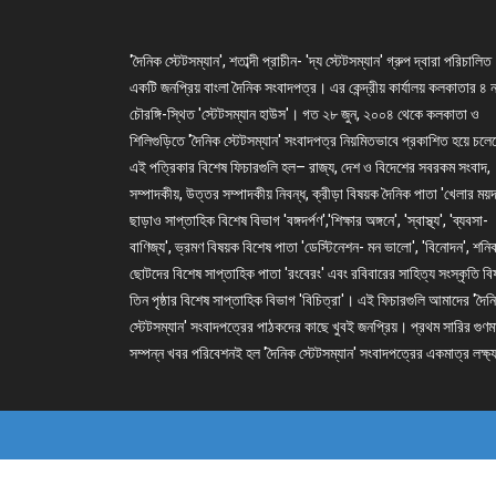
'দৈনিক স্টেটসম্যান', শতাব্দী প্রাচীন- 'দ্য স্টেটসম্যান' গ্রুপ দ্বারা পরিচালিত
একটি জনপ্রিয় বাংলা দৈনিক সংবাদপত্র। এর কেন্দ্রীয় কার্যালয় কলকাতার ৪ 
চৌরঙ্গি-স্থিত 'স্টেটসম্যান হাউস'। গত ২৮ জুন, ২০০৪ থেকে কলকাতা ও
শিলিগুড়িতে 'দৈনিক স্টেটসম্যান' সংবাদপত্র নিয়মিতভাবে প্রকাশিত হয়ে চল
এই পত্রিকার বিশেষ ফিচারগুলি হল– রাজ্য, দেশ ও বিদেশের সবরকম সংবাদ,
সম্পাদকীয়, উত্তর সম্পাদকীয় নিবন্ধ, ক্রীড়া বিষয়ক দৈনিক পাতা 'খেলার ময়দ
ছাড়াও সাপ্তাহিক বিশেষ বিভাগ 'বঙ্গদর্পণ','শিক্ষার অঙ্গনে', 'স্বাস্থ্য', 'ব্যবসা-
বাণিজ্য', ভ্রমণ বিষয়ক বিশেষ পাতা 'ডেস্টিনেশন- মন ভালো', 'বিনোদন', শনি
ছোটদের বিশেষ সাপ্তাহিক পাতা 'রংবেরং' এবং রবিবারের সাহিত্য সংস্কৃতি ব
তিন পৃষ্ঠার বিশেষ সাপ্তাহিক বিভাগ 'বিচিত্রা'। এই ফিচারগুলি আমাদের 'দৈন
স্টেটসম্যান' সংবাদপত্রের পাঠকদের কাছে খুবই জনপ্রিয়। প্রথম সারির গুণম
সম্পন্ন খবর পরিবেশনই হল 'দৈনিক স্টেটসম্যান' সংবাদপত্রের একমাত্র লক্ষ