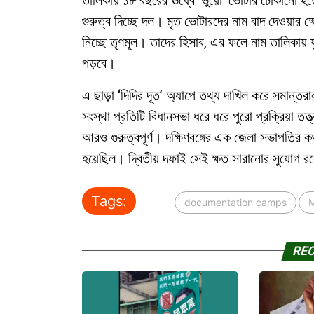
তালিকায় ১৮ বছরের ঊর্ধ্বে ‘ভুয়ো’ ভোটার ঢোকানো হত
গুরুত্ব দিচ্ছে দল। মৃত ভোটারদের নাম বাদ দেওয়ার ক্
নিচ্ছে তৃণমূল। তাদের হিসাব, এর ফলে নাম তালিকায় 
পড়বে।
এ ছাড়া ‘দিদির দূত’ অ্যাপে তথ্য দাখিল করে সমান্
সংস্থা প্রতিটি বিধানসভা ধরে ধরে পুরো প্রক্রিয়া তত্
আরও গুরুত্বপূর্ণ। দক্ষিণবঙ্গের এক জেলা সভাপতির ক
হয়েছিল। দ্বিতীয় দফাই সেই ক্ষত সারানোর সুযোগ র
Tags:
documentation camps
M
RE