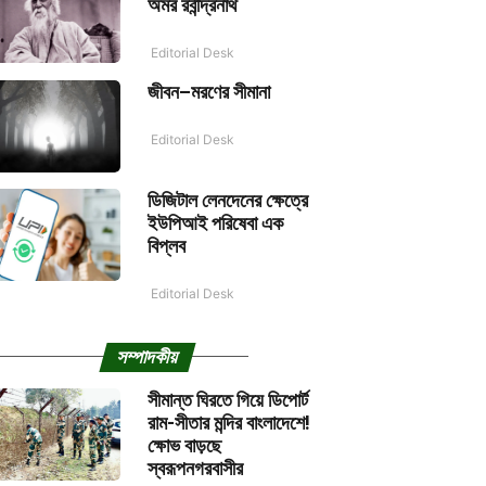
অমর রবীন্দ্রনাথ
Editorial Desk
জীবন–মরণের সীমানা
Editorial Desk
ডিজিটাল লেনদেনের ক্ষেত্রে
ইউপিআই পরিষেবা এক
বিপ্লব
Editorial Desk
সম্পাদকীয়
সীমান্ত ঘিরতে গিয়ে ডিপোর্ট
রাম-সীতার মন্দির বাংলাদেশে!
ক্ষোভ বাড়ছে
স্বরূপনগরবাসীর