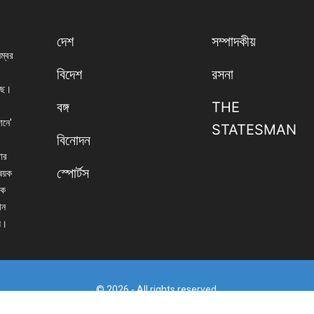
দেশ
সম্পাদকীয়
নম্বর
বিদেশ
রসনা
েছে।
বঙ্গ
THE
ানে'
STATESMAN
বিনোদন
বার
স্পোর্টস
িষয়ক
িক
ান
্য।
© 2026 - All rights reserved.