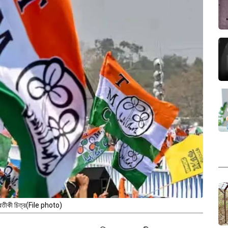
রতীকী চিত্র(File photo)