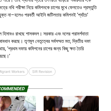
ে পারে। তাই স্থানীয় স্তরে তৎপরতা বাড়িয়ে ‘নজরদারি’-কে
ষেত্রে নথি পরীক্ষা নিয়ে কমিশনকে চাপের মুখে ফেলতেও প্রস্তুতি
যুক্ত না–হলেও পরবর্তী আইনি জটিলতায় কমিশনই ‘প্যাঁচে’
তরাল হিসাবও রাখছে শাসকদল। সরকার এবং দলের পরামর্শদাতা
ত্বাবধান করছে। তৃণমূল নেতৃত্বের সর্বসম্মত মত, দ্বিতীয় দফা
থায়, ‘প্রথম দফায় কমিশনের চাপের জন্য কিছু ক্ষত তৈরি
য়েছে।’
igrant Workers
SIR Revision
COMMENDED