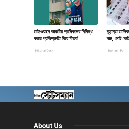
তাইওয়ানে ভারতীয় শ্রমিকদের নিষিদ্ধ
চূড়ান্ত তালিক
করার প্রতিশ্রুতি ঘিরে বিতর্ক
নাম, মোট ভো
Editorial Desk
Subhash Pal
About Us