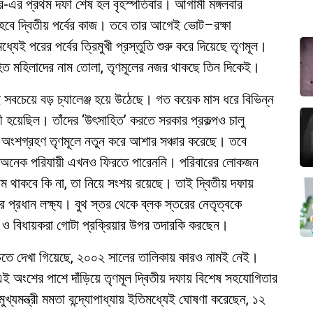
এর প্রথম দফা শেষ হল বৃহস্পতিবার। আগামী মঙ্গলবার
হবে দ্বিতীয় পর্বের কাজ। তবে তার আগেই ভোট–রক্ষা
 পরের পর্বের ত্রিমুখী প্রস্তুতি শুরু করে দিয়েছে তৃণমূল।
হিত মহিলাদের নাম তোলা, তৃণমূলের নজর থাকছে তিন দিকেই।
 সবচেয়ে বড় চ্যালেঞ্জ হয়ে উঠেছে। গত কয়েক মাস ধরে বিভিন্ন
 হয়েছিল। তাঁদের ‘উৎসাহিত’ করতে সরকার প্রকল্পও চালু
 অংশগ্রহণ তৃণমূলে নতুন করে আশার সঞ্চার করেছে। তবে
লছে, অনেক পরিযায়ী এখনও ফিরতে পারেননি। পরিবারের লোকজন
নাম থাকবে কি না, তা নিয়ে সংশয় রয়েছে। তাই দ্বিতীয় দফায়
 প্রধান লক্ষ্য। বুথ স্তর থেকে ব্লক স্তরের নেতৃত্বকে
 ও বিধায়করা গোটা প্রক্রিয়ার উপর তদারকি করছেন।
াড়িতে দেখা গিয়েছে, ২০০২ সালের তালিকায় কারও নামই নেই।
এই অংশের পাশে দাঁড়িয়ে তৃণমূল দ্বিতীয় দফায় বিশেষ সহযোগিতার
্যমন্ত্রী মমতা বন্দ্যোপাধ্যায় ইতিমধ্যেই ঘোষণা করেছেন, ১২