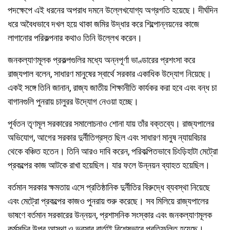
পদক্ষেপে এই ধরনের অপরাধ দমনে উল্লেখযোগ্য অগ্রগতি হয়েছে। দীর্ঘদিন
ধরে অবৈধভাবে দখল হয়ে থাকা জমির উদ্ধার করে শিল্পোন্নয়নের কাজে
লাগানোর পরিকল্পনার কথাও তিনি উল্লেখ করেন।
জনকল্যাণমূলক প্রকল্পগুলির মধ্যে অন্নপূর্ণা ভাণ্ডারের প্রশংসা করে
রাজ্যপাল বলেন, সাধারণ মানুষের স্বার্থে সরকার একাধিক উদ্যোগ নিয়েছে।
একই সঙ্গে তিনি জানান, রাজ্য জাতীয় শিক্ষানীতি কার্যকর করা হবে এবং বন্ধ চা
বাগানগুলি পুনরায় চালুরর উদ্যোগ নেওয়া হচ্ছে।
পূর্বতন তৃণমূল সরকারের সমালোচনাও শোনা যায় তাঁর বক্তব্যে। রাজ্যপালের
অভিযোগ, আগের সরকার দুর্নীতিগ্রস্ত ছিল এবং সাধারণ মানুষ ন্যায়বিচার
থেকে বঞ্চিত হতেন। তিনি আরও দাবি করেন, পরিকল্পিতভাবে চিংড়িহাটা মেট্রো
প্রকল্পের কাজ আটকে রাখা হয়েছিল। যার ফলে উন্নয়ন ব্যাহত হয়েছিল।
বর্তমান সরকার ক্ষমতায় এসে প্রতিষ্ঠানিক দুর্নীতির বিরুদ্ধে ব্যবস্থা নিয়েছে
এবং মেট্রো প্রকল্পের কাজও পুনরায় শুরু করেছে। সব মিলিয়ে রাজ্যপালের
ভাষণে বর্তমান সরকারের উন্নয়ন, প্রশাসনিক সংস্কার এবং জনকল্যাণমূলক
কর্মসূচির উপর আস্থা ও ভরসার বার্তাই বিশেষভাবে প্রতিফলিত হয়েছে।