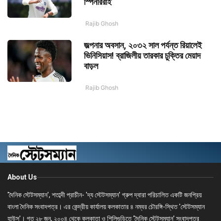
স্পিনাররাই
Rajib Ghosh
জল্পনার অবসান, ২০৩২ সাল পর্যন্ত রিয়ালেই
ভিনিসিয়াস! ব্রাজিলীয় তারকার চুক্তির মেয়াদ
বাড়ল
Rajib Ghosh
About Us
'দৈনিক স্টেটসম্যান', শতাব্দী প্রাচীন- 'দ্য স্টেটসম্যান' গ্রুপ দ্বারা পরিচালিত একটি জনপ্রিয়
বাংলা দৈনিক সংবাদপত্র। এর কেন্দ্রীয় কার্যালয় কলকাতার ৪ নম্বর চৌরঙ্গি-স্থিত 'স্টেটসম্যান
হাউস'। গত ২৮ জুন, ২০০৪ থেকে কলকাতা ও শিলিগুড়িতে 'দৈনিক স্টেটসম্যান' সংবাদপত্র