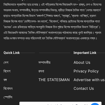
নিয়মিতভাবে প্রকাশিত হয়ে চলেছে। এই পত্রিকার বিশেষ ফিচারগুলি হল– রাজ্য, দেশ ও বিদেশের
সবরকম সংবাদ, সম্পাদকীয়, উত্তর সম্পাদকীয় নিবন্ধ, ক্রীড়া বিষয়ক দৈনিক পাতা 'খেলার ময়দানে'
ছাড়াও সাপ্তাহিক বিশেষ বিভাগ 'বঙ্গদর্পণ','শিক্ষার অঙ্গনে', 'স্বাস্থ্য', 'ব্যবসা- বাণিজ্য', ভ্রমণ
বিষয়ক বিশেষ পাতা 'ডেস্টিনেশন- মন ভালো', 'বিনোদন', শনিবার ছোটদের বিশেষ সাপ্তাহিক পাতা
'রংবেরং' এবং রবিবারের সাহিত্য সংস্কৃতি বিষয়ক তিন পৃষ্ঠার বিশেষ সাপ্তাহিক বিভাগ 'বিচিত্রা'।
এই ফিচারগুলি আমাদের 'দৈনিক স্টেটসম্যান' সংবাদপত্রের পাঠকদের কাছে খুবই জনপ্রিয়। প্রথম
সারির গুণমান সম্পন্ন খবর পরিবেশনই হল 'দৈনিক স্টেটসম্যান' সংবাদপত্রের একমাত্র লক্ষ্য।
Quick Link
Important Link
দেশ
সম্পাদকীয়
About Us
বিদেশ
রসনা
Privacy Policy
বঙ্গ
THE STATESMAN
Advertise with us
বিনোদন
Contact Us
স্পোর্টস