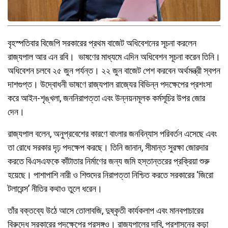
বৃহস্পতিবার বিজেপি সরকারের প্রথম বাজেট অধিবেশনের সূচনা করলেন
রাজ্যপাল আর এন রবি। ভাষণের মাধ্যমে এদিন অধিবেশন সূচনা করেন তিনি।
অধিবেশন চলবে ২৫ জুন পর্যন্ত। ২২ জুন বাজেট পেশ করবেন অর্থমন্ত্রী স্বপন
দাশগুপ্ত। উদ্বোধনী ভাষণে রাজ্যপাল রাজ্যের বিভিন্ন পদক্ষেপের প্রশংসা
করে আইন-শৃঙ্খলা, জননিরাপত্তা এবং উন্নয়নমূলক কর্মসূচির উপর জোর
দেন।
রাজ্যপাল বলেন, অনুপ্রবেশের কারণে বাংলার জনবিন্যাস পরিবর্তন এসেছে এবং
তা রোধে সরকার দৃঢ় পদক্ষেপ করছে। তিনি জানান, সীমান্ত সুরক্ষা জোরদার
করতে বিএসএফকে কাঁটাতার নির্মাণের জন্য জমি হস্তান্তরের প্রক্রিয়া শুরু
হয়েছে। পাশাপাশি নারী ও শিশুদের নিরাপত্তা নিশ্চিত করতে সরকারের ‘জিরো
টলারেন্স’ নীতির কথাও তুলে ধরেন।
তাঁর বক্তব্যে উঠে আসে তোলাবজি, দুষ্কৃতী কার্যকলাপ এবং মানবপাচারের
বিরুদ্ধে সরকারের পদক্ষেপের প্রসঙ্গও। রাজ্যপালের দাবি, প্রশাসনের কড়া