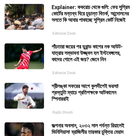
Explainer: ককরোচ থেকে গুলি: ফের সুপ্রিম
কোর্টের মন্তব্য ঘিরে চূড়ান্ত বিতর্ক, আন্দোলনের
সলতে কি আবার পাকাচ্ছে সুপ্রিম কোর্ট নিজেই
Editorial Desk
পাঁচতারা জয়ের পর ডুরান্ড কাপের নক আউট-
যাত্রার সম্ভাবনা উজ্জ্বল হল ইস্টবেঙ্গলের,
কাদের গোলে এই জয়? জেনে নিন
Editorial Desk
শ্রীলঙ্কা সফরের আগে কুলদীপেই ভরসা!
প্রস্তুতি ম্যাচে প্রতিপক্ষকে আটকালেন
স্পিনাররাই
Rajib Ghosh
জল্পনার অবসান, ২০৩২ সাল পর্যন্ত রিয়ালেই
ভিনিসিয়াস! ব্রাজিলীয় তারকার চুক্তির মেয়াদ