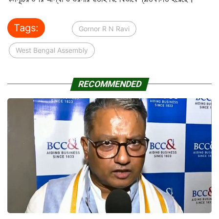
Tags:
Gornor R N Ravi
West Bengal Assembly
RECOMMENDED