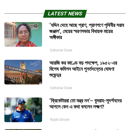
LATEST NEWS
‘যদ্দিন দেহে আছে প্রাণ, প্রাণপণে পৃথিবীর সরাব
জঞ্জাল’, মেয়ের স্মরণসভায় বিধায়ক মায়ের
অঙ্গীকার
Editorial Desk
আরজি কর কাণ্ডে বড় পদক্ষেপ, ১৯৫২-এর
বিশেষ কমিশন আইনে পুনর্তদন্তের ঘোষণা
শুভেন্দুর
Editorial Desk
‘ক্রিকেটাররা তো যন্ত্র নন’– বুমরাহ-সুদর্শনদের
আগলে কেন এ কথা বললেন লক্ষ্মণ?
Rajib Ghosh