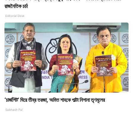
রাজনৈতিক চর্চা
Editorial Desk
‘চার্জশিট’ ঘিরে তীব্র তরজা, অমিত শাহকে পাল্টা নিশানা তৃণমূলের
Subhash Pal