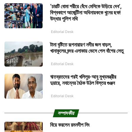
‘চারটি বোমা শরীরে বেঁধে মেসিকে উড়িয়ে দেব’,
বিশ্বকাপে আর্জেন্টিনা অধিনায়ককে খুনের ছক!
উদ্ধার পুলিশ নথি
Editorial Desk
টানা বৃষ্টিতে রূপনারায়ণ নদীর জল বাড়ল,
খানাকুলের বন্দর এলাকায় ভেসে গেল বাঁশের সেতু
Editorial Desk
ঋতব্রতদের পরই খলিলুর-আবু মুখ্যমন্ত্রীর
দুয়ারে, নবান্নের বৈঠক উঠল বিস্তর গুঞ্জন
Editorial Desk
সম্পাদকীয়
বিয়ে করলেন রমনদীপ সিং