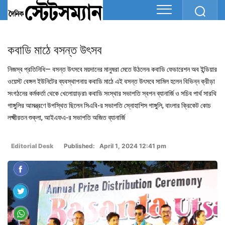
কবাডি মাঠে বসন্ত উৎসব
নিজস্ব প্রতিনিধি— বসন্ত উৎসবে ময়দানের মানুষরা মেতে উঠলেন৷ কবাডি ফেডারেশন অব ইন্ডিয়ার
ওয়েস্ট বেঙ্গল ইউনিটের ব্যবস্থাপনায় কবাডি মাঠে এই বসন্ত উৎসবে সামিল হলেন বিভিন্ন ক্রীড়া
সংগঠনের কর্মকর্তা থেকে খেলোয়াড়রা৷ কবাডি সংস্থার সভাপতি স্বপন ব্যানার্জি ও সচিব পার্থ সারথি
গাঙ্গুলির আমন্ত্রণে উপস্থিত ছিলেন সিএবি-র সভাপতি স্নোহাশিস গাঙ্গুলি, বাংলার ক্রিকেট কোচ
লক্ষ্মীরতন শুক্লা, আইএফএ-র সভাপতি অজিত ব্যানার্জি
Editorial Desk
Published: April 1, 2024 12:41 pm