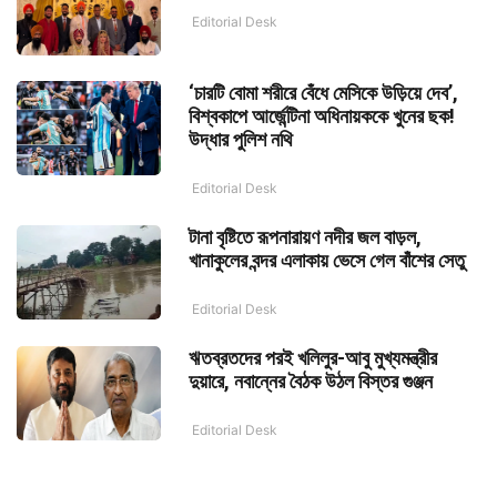
Editorial Desk
‘চারটি বোমা শরীরে বেঁধে মেসিকে উড়িয়ে দেব’,
বিশ্বকাপে আর্জেন্টিনা অধিনায়ককে খুনের ছক!
উদ্ধার পুলিশ নথি
Editorial Desk
টানা বৃষ্টিতে রূপনারায়ণ নদীর জল বাড়ল,
খানাকুলের বন্দর এলাকায় ভেসে গেল বাঁশের সেতু
Editorial Desk
ঋতব্রতদের পরই খলিলুর-আবু মুখ্যমন্ত্রীর
দুয়ারে, নবান্নের বৈঠক উঠল বিস্তর গুঞ্জন
Editorial Desk