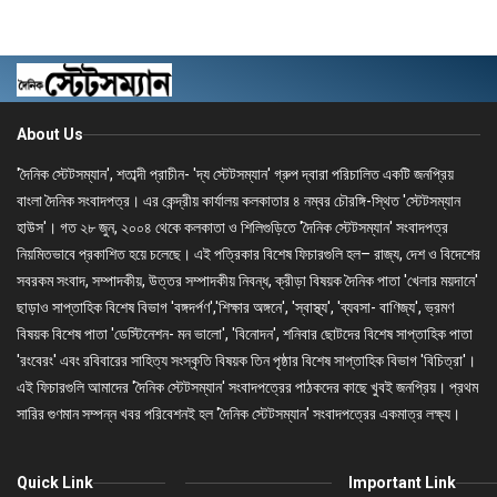
About Us
'দৈনিক স্টেটসম্যান', শতাব্দী প্রাচীন- 'দ্য স্টেটসম্যান' গ্রুপ দ্বারা পরিচালিত একটি জনপ্রিয়
বাংলা দৈনিক সংবাদপত্র। এর কেন্দ্রীয় কার্যালয় কলকাতার ৪ নম্বর চৌরঙ্গি-স্থিত 'স্টেটসম্যান
হাউস'। গত ২৮ জুন, ২০০৪ থেকে কলকাতা ও শিলিগুড়িতে 'দৈনিক স্টেটসম্যান' সংবাদপত্র
নিয়মিতভাবে প্রকাশিত হয়ে চলেছে। এই পত্রিকার বিশেষ ফিচারগুলি হল– রাজ্য, দেশ ও বিদেশের
সবরকম সংবাদ, সম্পাদকীয়, উত্তর সম্পাদকীয় নিবন্ধ, ক্রীড়া বিষয়ক দৈনিক পাতা 'খেলার ময়দানে'
ছাড়াও সাপ্তাহিক বিশেষ বিভাগ 'বঙ্গদর্পণ','শিক্ষার অঙ্গনে', 'স্বাস্থ্য', 'ব্যবসা- বাণিজ্য', ভ্রমণ
বিষয়ক বিশেষ পাতা 'ডেস্টিনেশন- মন ভালো', 'বিনোদন', শনিবার ছোটদের বিশেষ সাপ্তাহিক পাতা
'রংবেরং' এবং রবিবারের সাহিত্য সংস্কৃতি বিষয়ক তিন পৃষ্ঠার বিশেষ সাপ্তাহিক বিভাগ 'বিচিত্রা'।
এই ফিচারগুলি আমাদের 'দৈনিক স্টেটসম্যান' সংবাদপত্রের পাঠকদের কাছে খুবই জনপ্রিয়। প্রথম
সারির গুণমান সম্পন্ন খবর পরিবেশনই হল 'দৈনিক স্টেটসম্যান' সংবাদপত্রের একমাত্র লক্ষ্য।
Quick Link
Important Link