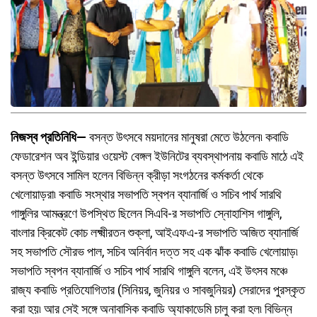
নিজস্ব প্রতিনিধি—
বসন্ত উৎসবে ময়দানের মানুষরা মেতে উঠলেন৷ কবাডি
ফেডারেশন অব ইন্ডিয়ার ওয়েস্ট বেঙ্গল ইউনিটের ব্যবস্থাপনায় কবাডি মাঠে এই
বসন্ত উৎসবে সামিল হলেন বিভিন্ন ক্রীড়া সংগঠনের কর্মকর্তা থেকে
খেলোয়াড়রা৷ কবাডি সংস্থার সভাপতি স্বপন ব্যানার্জি ও সচিব পার্থ সারথি
গাঙ্গুলির আমন্ত্রণে উপস্থিত ছিলেন সিএবি-র সভাপতি স্নোহাশিস গাঙ্গুলি,
বাংলার ক্রিকেট কোচ লক্ষ্মীরতন শুক্লা, আইএফএ-র সভাপতি অজিত ব্যানার্জি
সহ সভাপতি সৌরভ পাল, সচিব অনির্বান দত্ত সহ এক ঝাঁক কবাডি খেলোয়াড়৷
সভাপতি স্বপন ব্যানার্জি ও সচিব পার্থ সারথি গাঙ্গুলি বলেন, এই উৎসব মঞ্চে
রাজ্য কবাডি প্রতিযোগিতার (সিনিয়র, জুনিয়র ও সাবজুনিয়র) সেরাদের পুরস্কৃত
করা হয়৷ আর সেই সঙ্গে অনাবাসিক কবাডি অ্যাকাডেমি চালু করা হল৷ বিভিন্ন