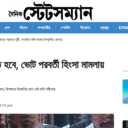
দেশ
বিদেশ
সম্পাদকীয়
স্পোর্টস
বিনোদন
স্বাস্থ্য
EPA
 জোড়া প্রভাবে বৃষ্টি, সতর্কতা দক্ষিণবঙ্গের উপকূলীয় জেলায়
হবে, ভোট পরবর্তী হিংসা মামলায়
ের ফল, বিক্ষোভে বিজেপির হাত নেই দাবি শমীকের
0:12 pm