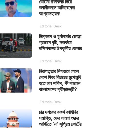
কোর্টের রক্ষাকবচ নিয়ে
ভবানীভবনে অভিষেকের
আপ্তসহায়ক
Editorial Desk
নিম্নচাপ ও ঘূর্ণাবর্তের জোড়া
প্রভাবে বৃষ্টি, সতর্কতা
দক্ষিণবঙ্গের উপকূলীয় জেলায়
Editorial Desk
নিরাপত্তার নিশ্চয়তা পেলে
দেশে ফিরে বিচারের মুখোমুখি
হতে চান শাকিব, কী বললেন
বাংলাদেশের ক্রীড়ামন্ত্রী?
Editorial Desk
চার দশকের বফর্স কাহিনির
সমাপ্তি, ফের মামলা শুরুর
আর্জিতে ‘না’ সুপ্রিম কোর্টের