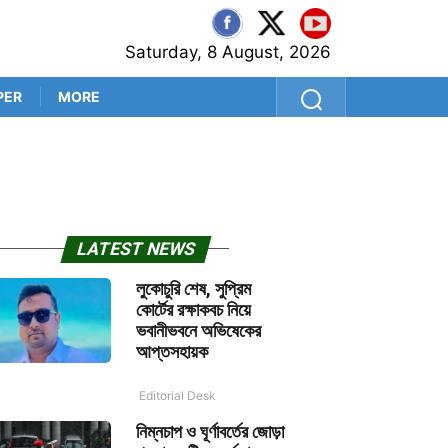
Saturday, 8 August, 2026
PER
MORE
নিরাপত্তার নিশ্চয়তা পেলে দেশে ফ
LATEST NEWS
লুকোচুরি শেষ, সুপ্রিম
কোর্টের রক্ষাকবচ নিয়ে
ভবানীভবনে অভিষেকের
আপ্তসহায়ক
Editorial Desk
নিম্নচাপ ও ঘূর্ণাবর্তের জোড়া