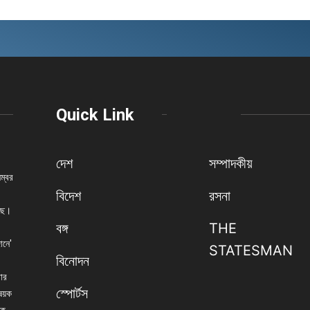
Quick Link
দেশ
সম্পাদকীয়
নম্বর
বিদেশ
রসনা
েছে।
বঙ্গ
THE
ানে'
STATESMAN
বিনোদন
বার
স্পোর্টস
িষয়ক
িক