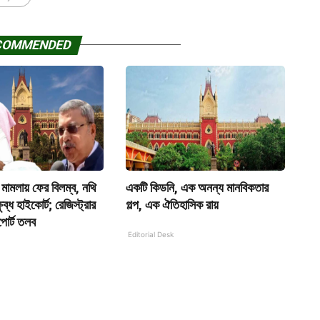
COMMENDED
মামলায় ফের বিলম্ব, নথি
একটি কিডনি, এক অনন্য মানবিকতার
ুব্ধ হাইকোর্ট; রেজিস্ট্রার
গল্প, এক ঐতিহাসিক রায়
পোর্ট তলব
Editorial Desk