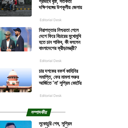
প্রভাবে বৃষ্টি, সতর্কতা
দক্ষিণবঙ্গের উপকূলীয় জেলায়
Editorial Desk
নিরাপত্তার নিশ্চয়তা পেলে
দেশে ফিরে বিচারের মুখোমুখি
হতে চান শাকিব, কী বললেন
বাংলাদেশের ক্রীড়ামন্ত্রী?
Editorial Desk
চার দশকের বফর্স কাহিনির
সমাপ্তি, ফের মামলা শুরুর
আর্জিতে ‘না’ সুপ্রিম কোর্টের
Editorial Desk
সম্পাদকীয়
লুকোচুরি শেষ, সুপ্রিম