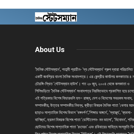
About Us
'দৈনিক স্টেটসম্যান', শতাব্দী প্রাচীন- 'দ্য স্টেটসম্যান' গ্রুপ দ্বারা পরিচালিত
একটি জনপ্রিয় বাংলা দৈনিক সংবাদপত্র। এর কেন্দ্রীয় কার্যালয় কলকাতার ৪ 
চৌরঙ্গি-স্থিত 'স্টেটসম্যান হাউস'। গত ২৮ জুন, ২০০৪ থেকে কলকাতা ও
শিলিগুড়িতে 'দৈনিক স্টেটসম্যান' সংবাদপত্র নিয়মিতভাবে প্রকাশিত হয়ে চল
এই পত্রিকার বিশেষ ফিচারগুলি হল– রাজ্য, দেশ ও বিদেশের সবরকম সংবাদ,
সম্পাদকীয়, উত্তর সম্পাদকীয় নিবন্ধ, ক্রীড়া বিষয়ক দৈনিক পাতা 'খেলার ময়দ
ছাড়াও সাপ্তাহিক বিশেষ বিভাগ 'বঙ্গদর্পণ','শিক্ষার অঙ্গনে', 'স্বাস্থ্য', 'ব্যবসা-
বাণিজ্য', ভ্রমণ বিষয়ক বিশেষ পাতা 'ডেস্টিনেশন- মন ভালো', 'বিনোদন', শনি
ছোটদের বিশেষ সাপ্তাহিক পাতা 'রংবেরং' এবং রবিবারের সাহিত্য সংস্কৃতি ব
তিন পৃষ্ঠার বিশেষ সাপ্তাহিক বিভাগ 'বিচিত্রা'। এই ফিচারগুলি আমাদের 'দৈন