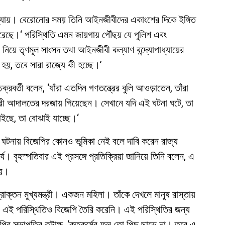
াধ্যায়। বেরোনোর সময় তিনি আইনজীবীদের একাংশের দিকে ইঙ্গিত
রেছে।‘ পরিস্থিতি এমন জায়গায় পৌঁছয় যে পুলিশ এবং
া নিয়ে তৃণমূল সাংসদ তথা আইনজীবী কল্যাণ বন্দ্যোপাধ্যায়ের
 হয়, তবে সারা রাজ্যে কী হচ্ছে।’
রবর্তী বলেন, ‘যাঁরা এতদিন গণতন্ত্রের বুলি আওড়াতেন, তাঁরা
ন্ত্রী আদালতের দরজায় গিয়েছেন। সেখানে যদি এই ঘটনা ঘটে, তা
াইছে, তা বোঝাই যাচ্ছে।‘
 ঘটনায় বিজেপির কোনও ভূমিকা নেই বলে দাবি করেন রাজ্য
য। বৃহস্পতিবার এই প্রসঙ্গে প্রতিক্রিয়া জানিয়ে তিনি বলেন, এ
নয়।
রাক্তন মুখ্যমন্ত্রী। একজন মহিলা। তাঁকে দেখলে মানুষ রাস্তায়
 এই পরিস্থিতিও বিজেপি তৈরি করেনি। এই পরিস্থিতির জন্য
পির সভাপতির কটাক্ষ, ‘কৃতকর্মের ফল তো পিছু ছাড়ে না। তবে এ