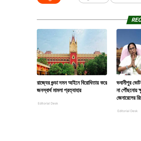
RE
রাজ্যের গুন্ডা দমন আইনে বিরোধিতায় করে
ভবানীপুর ভোট 
জনস্বার্থ মামলা প্রত্যাহার
না পৌঁছনোয় ক্ষ
জেনারেলের রি
Editorial Desk
Editorial Desk