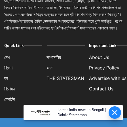
ছাড়াও সাপ্তাহিক বিশেষ বিভাগ 'বঙ্গদর্পণ','শিক্ষার অঙ্গনে', 'স্বাস্থ্য', 'ব্যবসা- বাণিজ্য', ভ্রমণ
বিষয়ক বিশেষ পাতা 'ডেস্টিনেশন- মন ভালো', 'বিনোদন', শনিবার ছোটদের বিশেষ সাপ্তাহিক পাতা
'রংবেরং' এবং রবিবারের সাহিত্য সংস্কৃতি বিষয়ক তিন পৃষ্ঠার বিশেষ সাপ্তাহিক বিভাগ 'বিচিত্রা'।
এই ফিচারগুলি আমাদের 'দৈনিক স্টেটসম্যান' সংবাদপত্রের পাঠকদের কাছে খুবই জনপ্রিয়। প্রথম
সারির গুণমান সম্পন্ন খবর পরিবেশনই হল 'দৈনিক স্টেটসম্যান' সংবাদপত্রের একমাত্র লক্ষ্য।
Quick Link
Important Link
দেশ
সম্পাদকীয়
About Us
বিদেশ
রসনা
Privacy Policy
বঙ্গ
THE STATESMAN
Advertise with us
বিনোদন
Contact Us
স্পোর্টস
Latest India news in Bengali |
Dainik Statesman