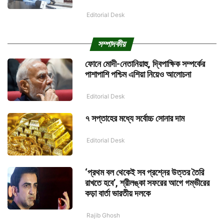
Editorial Desk
সম্পাদকীয়
ফোনে মোদী-নেতানিয়াহু, দ্বিপাক্ষিক সম্পর্কের
পাশাপাশি পশ্চিম এশিয়া নিয়েও আলোচনা
Editorial Desk
৭ সপ্তাহের মধ্যে সর্বোচ্চ সোনার দাম
Editorial Desk
‘প্রথম বল থেকেই সব প্রশ্নের উত্তর তৈরি
রাখতে হবে’, শ্রীলঙ্কা সফরের আগে গম্ভীরের
কড়া বার্তা ভারতীয় দলকে
Rajib Ghosh