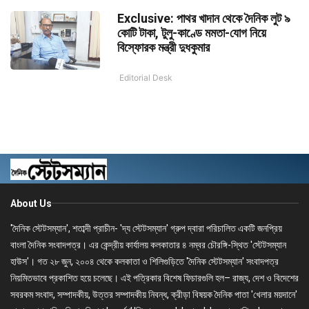
Exclusive: পাথর খাদান থেকে দৈনিক লুট ৯
কোটি টাকা, টুলু-কাণ্ডে মমতা-যোগ নিয়ে
বিস্ফোরক মন্ত্রী দুধকুমার
Editorial Desk
About Us
'দৈনিক স্টেটসম্যান', শতাব্দী প্রাচীন- 'দ্য স্টেটসম্যান' গ্রুপ দ্বারা পরিচালিত একটি জনপ্রিয়
বাংলা দৈনিক সংবাদপত্র। এর কেন্দ্রীয় কার্যালয় কলকাতার ৪ নম্বর চৌরঙ্গি-স্থিত 'স্টেটসম্যান
হাউস'। গত ২৮ জুন, ২০০৪ থেকে কলকাতা ও শিলিগুড়িতে 'দৈনিক স্টেটসম্যান' সংবাদপত্র
নিয়মিতভাবে প্রকাশিত হয়ে চলেছে। এই পত্রিকার বিশেষ ফিচারগুলি হল– রাজ্য, দেশ ও বিদেশের
সবরকম সংবাদ, সম্পাদকীয়, উত্তর সম্পাদকীয় নিবন্ধ, ক্রীড়া বিষয়ক দৈনিক পাতা 'খেলার ময়দানে'