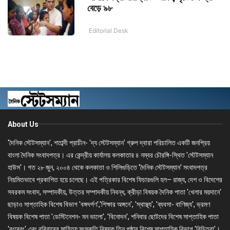
বেড়ে ৯৮
Editorial Desk
About Us
'দৈনিক স্টেটসম্যান', শতাব্দী প্রাচীন- 'দ্য স্টেটসম্যান' গ্রুপ দ্বারা পরিচালিত একটি জনপ্রিয়
বাংলা দৈনিক সংবাদপত্র। এর কেন্দ্রীয় কার্যালয় কলকাতার ৪ নম্বর চৌরঙ্গি-স্থিত 'স্টেটসম্যান
হাউস'। গত ২৮ জুন, ২০০৪ থেকে কলকাতা ও শিলিগুড়িতে 'দৈনিক স্টেটসম্যান' সংবাদপত্র
নিয়মিতভাবে প্রকাশিত হয়ে চলেছে। এই পত্রিকার বিশেষ ফিচারগুলি হল– রাজ্য, দেশ ও বিদেশের
সবরকম সংবাদ, সম্পাদকীয়, উত্তর সম্পাদকীয় নিবন্ধ, ক্রীড়া বিষয়ক দৈনিক পাতা 'খেলার ময়দানে'
ছাড়াও সাপ্তাহিক বিশেষ বিভাগ 'বঙ্গদর্পণ','শিক্ষার অঙ্গনে', 'স্বাস্থ্য', 'ব্যবসা- বাণিজ্য', ভ্রমণ
বিষয়ক বিশেষ পাতা 'ডেস্টিনেশন- মন ভালো', 'বিনোদন', শনিবার ছোটদের বিশেষ সাপ্তাহিক পাতা
'রংবেরং' এবং রবিবারের সাহিত্য সংস্কৃতি বিষয়ক তিন পৃষ্ঠার বিশেষ সাপ্তাহিক বিভাগ 'বিচিত্রা'।