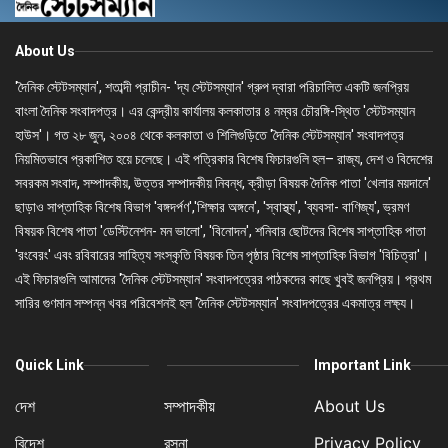
About Us
'দৈনিক স্টেটসম্যান', শতাব্দী প্রাচীন- 'দ্য স্টেটসম্যান' গ্রুপ দ্বারা পরিচালিত একটি জনপ্রিয়
বাংলা দৈনিক সংবাদপত্র। এর কেন্দ্রীয় কার্যালয় কলকাতার ৪ নম্বর চৌরঙ্গি-স্থিত 'স্টেটসম্যান
হাউস'। গত ২৮ জুন, ২০০৪ থেকে কলকাতা ও শিলিগুড়িতে 'দৈনিক স্টেটসম্যান' সংবাদপত্র
নিয়মিতভাবে প্রকাশিত হয়ে চলেছে। এই পত্রিকার বিশেষ ফিচারগুলি হল– রাজ্য, দেশ ও বিদেশের
সবরকম সংবাদ, সম্পাদকীয়, উত্তর সম্পাদকীয় নিবন্ধ, ক্রীড়া বিষয়ক দৈনিক পাতা 'খেলার ময়দানে'
ছাড়াও সাপ্তাহিক বিশেষ বিভাগ 'বঙ্গদর্পণ','শিক্ষার অঙ্গনে', 'স্বাস্থ্য', 'ব্যবসা- বাণিজ্য', ভ্রমণ
বিষয়ক বিশেষ পাতা 'ডেস্টিনেশন- মন ভালো', 'বিনোদন', শনিবার ছোটদের বিশেষ সাপ্তাহিক পাতা
'রংবেরং' এবং রবিবারের সাহিত্য সংস্কৃতি বিষয়ক তিন পৃষ্ঠার বিশেষ সাপ্তাহিক বিভাগ 'বিচিত্রা'।
এই ফিচারগুলি আমাদের 'দৈনিক স্টেটসম্যান' সংবাদপত্রের পাঠকদের কাছে খুবই জনপ্রিয়। প্রথম
সারির গুণমান সম্পন্ন খবর পরিবেশনই হল 'দৈনিক স্টেটসম্যান' সংবাদপত্রের একমাত্র লক্ষ্য।
Quick Link
Important Link
দেশ
সম্পাদকীয়
About Us
বিদেশ
রসনা
Privacy Policy