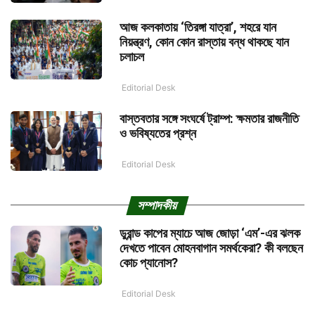
আজ কলকাতায় ‘তিরঙ্গা যাত্রা’, শহরে যান
নিয়ন্ত্রণ, কোন কোন রাস্তায় বন্ধ থাকছে যান
চলাচল
Editorial Desk
বাস্তবতার সঙ্গে সংঘর্ষে ট্রাম্প: ক্ষমতার রাজনীতি
ও ভবিষ্যতের প্রশ্ন
Editorial Desk
সম্পাদকীয়
ডুরান্ড কাপের ম্যাচে আজ জোড়া ‘এম’-এর ঝলক
দেখতে পাবেন মোহনবাগান সমর্থকেরা? কী বলছেন
কোচ প্যানোস?
Editorial Desk