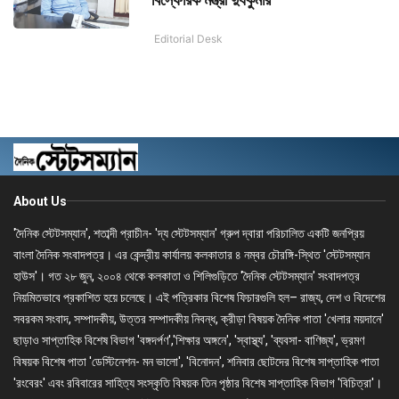
Editorial Desk
About Us
'দৈনিক স্টেটসম্যান', শতাব্দী প্রাচীন- 'দ্য স্টেটসম্যান' গ্রুপ দ্বারা পরিচালিত একটি জনপ্রিয়
বাংলা দৈনিক সংবাদপত্র। এর কেন্দ্রীয় কার্যালয় কলকাতার ৪ নম্বর চৌরঙ্গি-স্থিত 'স্টেটসম্যান
হাউস'। গত ২৮ জুন, ২০০৪ থেকে কলকাতা ও শিলিগুড়িতে 'দৈনিক স্টেটসম্যান' সংবাদপত্র
নিয়মিতভাবে প্রকাশিত হয়ে চলেছে। এই পত্রিকার বিশেষ ফিচারগুলি হল– রাজ্য, দেশ ও বিদেশের
সবরকম সংবাদ, সম্পাদকীয়, উত্তর সম্পাদকীয় নিবন্ধ, ক্রীড়া বিষয়ক দৈনিক পাতা 'খেলার ময়দানে'
ছাড়াও সাপ্তাহিক বিশেষ বিভাগ 'বঙ্গদর্পণ','শিক্ষার অঙ্গনে', 'স্বাস্থ্য', 'ব্যবসা- বাণিজ্য', ভ্রমণ
বিষয়ক বিশেষ পাতা 'ডেস্টিনেশন- মন ভালো', 'বিনোদন', শনিবার ছোটদের বিশেষ সাপ্তাহিক পাতা
'রংবেরং' এবং রবিবারের সাহিত্য সংস্কৃতি বিষয়ক তিন পৃষ্ঠার বিশেষ সাপ্তাহিক বিভাগ 'বিচিত্রা'।