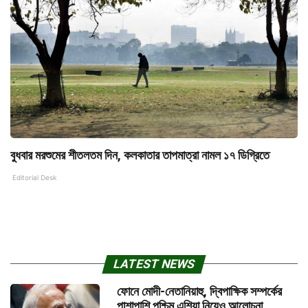
বুধবার মরশুমের শীতলতম দিন, কলকাতার তাপমাত্রা নামল ১৭ ডিগ্রিতে
Editorial Desk
LATEST NEWS
ফোনে মোদী-নেতানিয়াহু, দ্বিপাক্ষিক সম্পর্কের
পাশাপাশি পশ্চিম এশিয়া নিয়েও আলোচনা