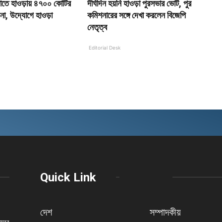
েটাতে হাওড়ায় ৪৭০০ কোটির
দীর্ঘদিন হয়নি হাওড়া পুরসভার ভোট, পুর
পনা, উদ্যোগে হাওড়া
কমিশনারের সঙ্গে দেখা করলেন বিজেপি
নেতৃত্ব
Editorial Desk
Quick Link
দেশ
সম্পাদকীয়
নম্বর