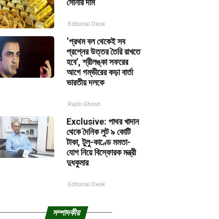
সোনার দাম
Editorial Desk
‘প্রথম বল থেকেই সব
প্রশ্নের উত্তর তৈরি রাখতে
হবে’, শ্রীলঙ্কা সফরের
আগে গম্ভীরের কড়া বার্তা
ভারতীয় দলকে
Rajib Ghosh
Exclusive: পাথর খাদান
থেকে দৈনিক লুট ৯ কোটি
টাকা, টুলু-কাণ্ডে মমতা-
যোগ নিয়ে বিস্ফোরক মন্ত্রী
দুধকুমার
Editorial Desk
সম্পাদকীয়