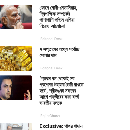
ফোনে মোদী-নেতানিয়াহু,
দ্বিপাক্ষিক সম্পর্কের
পাশাপাশি পশ্চিম এশিয়া
নিয়েও আলোচনা
Editorial Desk
৭ সপ্তাহের মধ্যে সর্বোচ্চ
সোনার দাম
Editorial Desk
‘প্রথম বল থেকেই সব
প্রশ্নের উত্তর তৈরি রাখতে
হবে’, শ্রীলঙ্কা সফরের
আগে গম্ভীরের কড়া বার্তা
ভারতীয় দলকে
Rajib Ghosh
Exclusive: পাথর খাদান