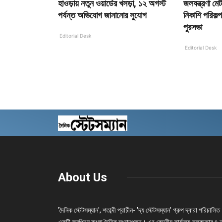
হাওড়ায় নতুন ওয়ার্ডের খসড়া, ১২ অগস্ট
জলযন্ত্রণা ম
পর্যন্ত অভিযোগ জানানোর সুযোগ
নিকাশি পরিকল্
পুরসভা
Editorial Desk
Editorial Desk
About Us
'দৈনিক স্টেটসম্যান', শতাব্দী প্রাচীন- 'দ্য স্টেটসম্যান' গ্রুপ দ্বারা পরিচালিত
একটি জনপ্রিয় বাংলা দৈনিক সংবাদপত্র। এর কেন্দ্রীয় কার্যালয় কলকাতার ৪ 