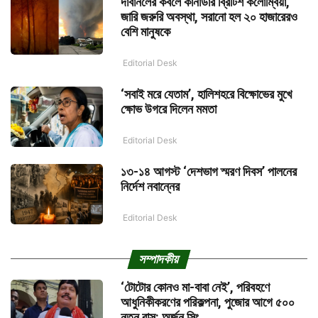
দাবানলের কবলে কানাডার ব্রিটিশ কলোম্বিয়া,
জারি জরুরি অবস্থা, সরানো হল ২০ হাজারেরও
বেশি মানুষকে
Editorial Desk
‘সবাই মরে যেতাম’, হালিশহরে বিক্ষোভের মুখে
ক্ষোভ উগরে দিলেন মমতা
Editorial Desk
১৩-১৪ আগস্ট ‘দেশভাগ স্মরণ দিবস’ পালনের
নির্দেশ নবান্নের
Editorial Desk
সম্পাদকীয়
‘টোটোর কোনও মা-বাবা নেই’, পরিবহণে
আধুনিকীকরণের পরিকল্পনা, পুজোর আগে ৫০০
নতুন বাস: অর্জুন সিং