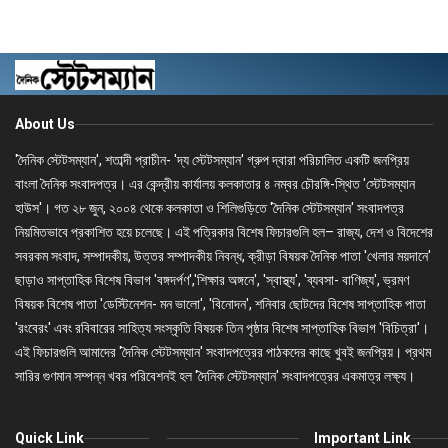
About Us
'দৈনিক স্টেটসম্যান', শতাব্দী প্রাচীন- 'দ্য স্টেটসম্যান' গ্রুপ দ্বারা পরিচালিত একটি জনপ্রিয়
বাংলা দৈনিক সংবাদপত্র। এর কেন্দ্রীয় কার্যালয় কলকাতার ৪ নম্বর চৌরঙ্গি-স্থিত 'স্টেটসম্যান
হাউস'। গত ২৮ জুন, ২০০৪ থেকে কলকাতা ও শিলিগুড়িতে 'দৈনিক স্টেটসম্যান' সংবাদপত্র
নিয়মিতভাবে প্রকাশিত হয়ে চলেছে। এই পত্রিকার বিশেষ ফিচারগুলি হল– রাজ্য, দেশ ও বিদেশের
সবরকম সংবাদ, সম্পাদকীয়, উত্তর সম্পাদকীয় নিবন্ধ, ক্রীড়া বিষয়ক দৈনিক পাতা 'খেলার ময়দানে'
ছাড়াও সাপ্তাহিক বিশেষ বিভাগ 'বঙ্গদর্পণ','শিক্ষার অঙ্গনে', 'স্বাস্থ্য', 'ব্যবসা- বাণিজ্য', ভ্রমণ
বিষয়ক বিশেষ পাতা 'ডেস্টিনেশন- মন ভালো', 'বিনোদন', শনিবার ছোটদের বিশেষ সাপ্তাহিক পাতা
'রংবেরং' এবং রবিবারের সাহিত্য সংস্কৃতি বিষয়ক তিন পৃষ্ঠার বিশেষ সাপ্তাহিক বিভাগ 'বিচিত্রা'।
এই ফিচারগুলি আমাদের 'দৈনিক স্টেটসম্যান' সংবাদপত্রের পাঠকদের কাছে খুবই জনপ্রিয়। প্রথম
সারির গুণমান সম্পন্ন খবর পরিবেশনই হল 'দৈনিক স্টেটসম্যান' সংবাদপত্রের একমাত্র লক্ষ্য।
Quick Link
Important Link