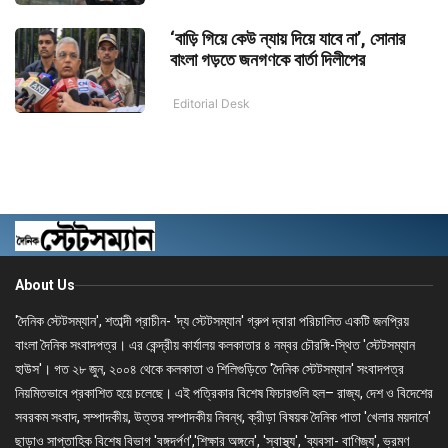
‘বাড়ি গিয়ে কেউ ন্যায় দিয়ে যাবে না’, সোনার
বাংলা গড়তে জনগণকে বার্তা দিলীপের
Editorial Desk
About Us
'দৈনিক স্টেটসম্যান', শতাব্দী প্রাচীন- 'দ্য স্টেটসম্যান' গ্রুপ দ্বারা পরিচালিত একটি জনপ্রিয়
বাংলা দৈনিক সংবাদপত্র। এর কেন্দ্রীয় কার্যালয় কলকাতার ৪ নম্বর চৌরঙ্গি-স্থিত 'স্টেটসম্যান
হাউস'। গত ২৮ জুন, ২০০৪ থেকে কলকাতা ও শিলিগুড়িতে 'দৈনিক স্টেটসম্যান' সংবাদপত্র
নিয়মিতভাবে প্রকাশিত হয়ে চলেছে। এই পত্রিকার বিশেষ ফিচারগুলি হল– রাজ্য, দেশ ও বিদেশের
সবরকম সংবাদ, সম্পাদকীয়, উত্তর সম্পাদকীয় নিবন্ধ, ক্রীড়া বিষয়ক দৈনিক পাতা 'খেলার ময়দানে'
ছাড়াও সাপ্তাহিক বিশেষ বিভাগ 'বঙ্গদর্পণ','শিক্ষার অঙ্গনে', 'স্বাস্থ্য', 'ব্যবসা- বাণিজ্য', ভ্রমণ