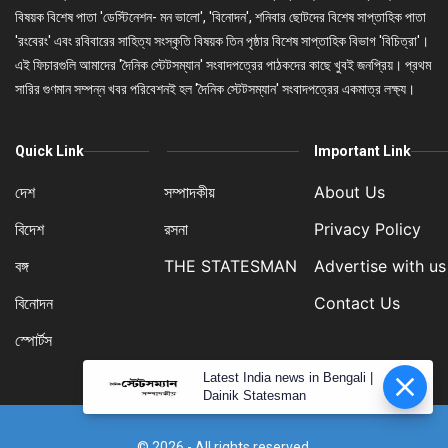
বিষয়ক বিশেষ পাতা 'ডেস্টিনেশন- মন ভালো', 'বিনোদন', শনিবার ছোটদের বিশেষ সাপ্তাহিক পাতা
'রংবেরং' এবং রবিবারের সাহিত্য সংস্কৃতি বিষয়ক তিন পৃষ্ঠার বিশেষ সাপ্তাহিক বিভাগ 'বিচিত্রা'।
এই ফিচারগুলি আমাদের 'দৈনিক স্টেটসম্যান' সংবাদপত্রের পাঠকদের কাছে খুবই জনপ্রিয়। প্রথম
সারির গুণমান সম্পন্ন খবর পরিবেশনই হল 'দৈনিক স্টেটসম্যান' সংবাদপত্রের একমাত্র লক্ষ্য।
Quick Link
Important Link
দেশ
সম্পাদকীয়
About Us
বিদেশ
রসনা
Privacy Policy
বঙ্গ
THE STATESMAN
Advertise with us
বিনোদন
Contact Us
স্পোর্টস
Latest India news in Bengali |
Dainik Statesman
© 2026 - All rights reserved.