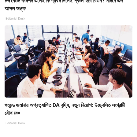
৮ম বেতন কমিশন এলেই কি প্রথম দিনেই দ্বিগুণ হবে বেতন? সামনে এল
আসল অঙ্ক
Editorial Desk
শুভেন্দু জমানায় অপ্রত্যাশিত DA বৃদ্ধি, নতুন নিয়োগ: উচ্ছ্বসিত সংগ্রামী
যৌথ মঞ্চ
Editorial Desk