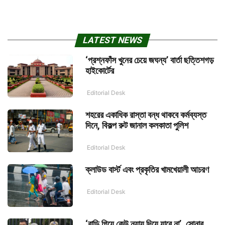
LATEST NEWS
‘প্রশ্নফাঁস খুনের চেয়ে জঘন্য’ বার্তা ছত্তিশগড়
হাইকোর্টের
Editorial Desk
শহরের একাধিক রাস্তা বন্ধ থাকবে কর্মব্যস্ত
দিনে, বিকল্প রুট জানাল কলকাতা পুলিশ
Editorial Desk
ক্লাউড বার্স্ট এবং প্রকৃতির খামখেয়ালী আচরণ
Editorial Desk
‘বাড়ি গিয়ে কেউ ন্যায় দিয়ে যাবে না’, সোনার