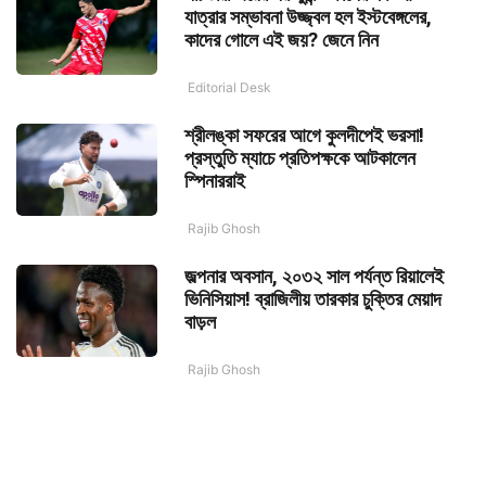
যাত্রার সম্ভাবনা উজ্জ্বল হল ইস্টবেঙ্গলের,
কাদের গোলে এই জয়? জেনে নিন
Editorial Desk
শ্রীলঙ্কা সফরের আগে কুলদীপেই ভরসা!
প্রস্তুতি ম্যাচে প্রতিপক্ষকে আটকালেন
স্পিনাররাই
Rajib Ghosh
জল্পনার অবসান, ২০৩২ সাল পর্যন্ত রিয়ালেই
ভিনিসিয়াস! ব্রাজিলীয় তারকার চুক্তির মেয়াদ
বাড়ল
Rajib Ghosh