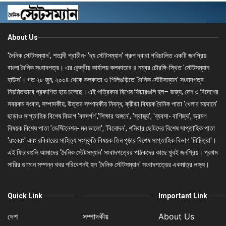
About Us
'দৈনিক স্টেটসম্যান', শতাব্দী প্রাচীন- 'দ্য স্টেটসম্যান' গ্রুপ দ্বারা পরিচালিত একটি জনপ্রিয়
বাংলা দৈনিক সংবাদপত্র। এর কেন্দ্রীয় কার্যালয় কলকাতার ৪ নম্বর চৌরঙ্গি-স্থিত 'স্টেটসম্যান
হাউস'। গত ২৮ জুন, ২০০৪ থেকে কলকাতা ও শিলিগুড়িতে 'দৈনিক স্টেটসম্যান' সংবাদপত্র
নিয়মিতভাবে প্রকাশিত হয়ে চলেছে। এই পত্রিকার বিশেষ ফিচারগুলি হল– রাজ্য, দেশ ও বিদেশের
সবরকম সংবাদ, সম্পাদকীয়, উত্তর সম্পাদকীয় নিবন্ধ, ক্রীড়া বিষয়ক দৈনিক পাতা 'খেলার ময়দানে'
ছাড়াও সাপ্তাহিক বিশেষ বিভাগ 'বঙ্গদর্পণ','শিক্ষার অঙ্গনে', 'স্বাস্থ্য', 'ব্যবসা- বাণিজ্য', ভ্রমণ
বিষয়ক বিশেষ পাতা 'ডেস্টিনেশন- মন ভালো', 'বিনোদন', শনিবার ছোটদের বিশেষ সাপ্তাহিক পাতা
'রংবেরং' এবং রবিবারের সাহিত্য সংস্কৃতি বিষয়ক তিন পৃষ্ঠার বিশেষ সাপ্তাহিক বিভাগ 'বিচিত্রা'।
এই ফিচারগুলি আমাদের 'দৈনিক স্টেটসম্যান' সংবাদপত্রের পাঠকদের কাছে খুবই জনপ্রিয়। প্রথম
সারির গুণমান সম্পন্ন খবর পরিবেশনই হল 'দৈনিক স্টেটসম্যান' সংবাদপত্রের একমাত্র লক্ষ্য।
Quick Link
Important Link
দেশ
সম্পাদকীয়
About Us