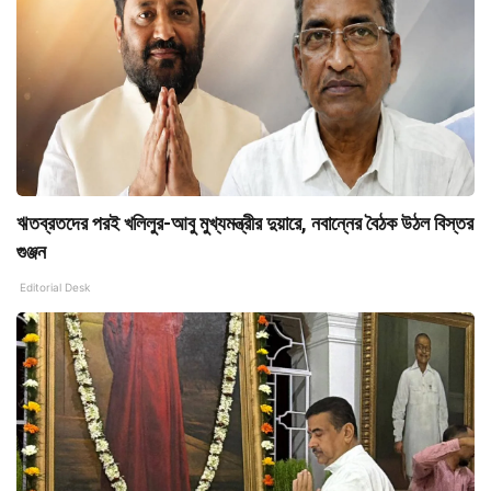
ঋতব্রতদের পরই খলিলুর-আবু মুখ্যমন্ত্রীর দুয়ারে, নবান্নের বৈঠক উঠল বিস্তর
গুঞ্জন
Editorial Desk