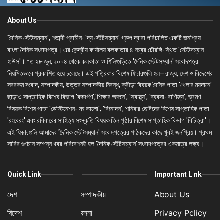
About Us
'দৈনিক স্টেটসম্যান', শতাব্দী প্রাচীন- 'দ্য স্টেটসম্যান' গ্রুপ দ্বারা পরিচালিত একটি জনপ্রিয়
বাংলা দৈনিক সংবাদপত্র। এর কেন্দ্রীয় কার্যালয় কলকাতার ৪ নম্বর চৌরঙ্গি-স্থিত 'স্টেটসম্যান
হাউস'। গত ২৮ জুন, ২০০৪ থেকে কলকাতা ও শিলিগুড়িতে 'দৈনিক স্টেটসম্যান' সংবাদপত্র
নিয়মিতভাবে প্রকাশিত হয়ে চলেছে। এই পত্রিকার বিশেষ ফিচারগুলি হল– রাজ্য, দেশ ও বিদেশের
সবরকম সংবাদ, সম্পাদকীয়, উত্তর সম্পাদকীয় নিবন্ধ, ক্রীড়া বিষয়ক দৈনিক পাতা 'খেলার ময়দানে'
ছাড়াও সাপ্তাহিক বিশেষ বিভাগ 'বঙ্গদর্পণ','শিক্ষার অঙ্গনে', 'স্বাস্থ্য', 'ব্যবসা- বাণিজ্য', ভ্রমণ
বিষয়ক বিশেষ পাতা 'ডেস্টিনেশন- মন ভালো', 'বিনোদন', শনিবার ছোটদের বিশেষ সাপ্তাহিক পাতা
'রংবেরং' এবং রবিবারের সাহিত্য সংস্কৃতি বিষয়ক তিন পৃষ্ঠার বিশেষ সাপ্তাহিক বিভাগ 'বিচিত্রা'।
এই ফিচারগুলি আমাদের 'দৈনিক স্টেটসম্যান' সংবাদপত্রের পাঠকদের কাছে খুবই জনপ্রিয়। প্রথম
সারির গুণমান সম্পন্ন খবর পরিবেশনই হল 'দৈনিক স্টেটসম্যান' সংবাদপত্রের একমাত্র লক্ষ্য।
Quick Link
Important Link
দেশ
সম্পাদকীয়
About Us
বিদেশ
রসনা
Privacy Policy