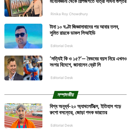
মনোবিজ্ঞানী থেকে শিল্পজগতে যাত্রা সাধনা গুপ্তর
Rinika Roy Chowdhury
টানা ১০ ঘণ্টা জিজ্ঞাসাবাদের পর আবার তলব,
সুমিত রায়কে ডাকল সিআইডি
Editorial Desk
‘সত্যিই কি ও ১৫?’— বৈভবের বয়স নিয়ে এখনও
সংশয় বিদেশে, জানালেন ব্রেট লি
Editorial Desk
সম্পাদকীয়
বিশ্ব অনূর্ধ্ব-২০ অ্যাথলেটিক্সে, ইতিহাস গড়ে
রুপো বসন্তের, জোড়া পদক ভারতের
Editorial Desk