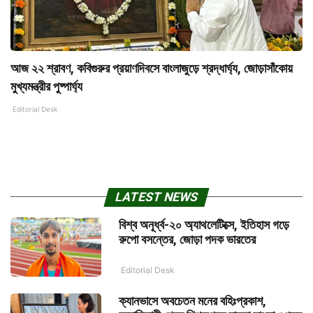
আজ ২২ শ্রাবণ, কবিগুরুর প্রয়াণদিবসে বাংলাজুড়ে শ্রদ্ধার্ঘ্য, জোড়াসাঁকোয়
মুখ্যমন্ত্রীর পুষ্পার্ঘ্য
Editorial Desk
LATEST NEWS
বিশ্ব অনূর্ধ্ব-২০ অ্যাথলেটিক্সে, ইতিহাস গড়ে
রুপো বসন্তের, জোড়া পদক ভারতের
Editorial Desk
ক্যানভাসে অবচেতন মনের বহিঃপ্রকাশ,