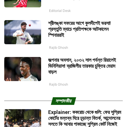
Editorial Desk
শ্রীলঙ্কা সফরের আগে কুলদীপেই ভরসা!
প্রস্তুতি ম্যাচে প্রতিপক্ষকে আটকালেন
স্পিনাররাই
Rajib Ghosh
জল্পনার অবসান, ২০৩২ সাল পর্যন্ত রিয়ালেই
ভিনিসিয়াস! ব্রাজিলীয় তারকার চুক্তির মেয়াদ
বাড়ল
Rajib Ghosh
সম্পাদকীয়
Explainer: ককরোচ থেকে গুলি: ফের সুপ্রিম
কোর্টের মন্তব্য ঘিরে চূড়ান্ত বিতর্ক, আন্দোলনের
সলতে কি আবার পাকাচ্ছে সুপ্রিম কোর্ট নিজেই