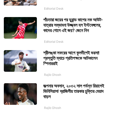
Editorial Desk
পাঁচতারা জয়ের পর ডুরান্ড কাপের নক আউট-
যাত্রার সম্ভাবনা উজ্জ্বল হল ইস্টবেঙ্গলের,
কাদের গোলে এই জয়? জেনে নিন
Editorial Desk
শ্রীলঙ্কা সফরের আগে কুলদীপেই ভরসা!
প্রস্তুতি ম্যাচে প্রতিপক্ষকে আটকালেন
স্পিনাররাই
Rajib Ghosh
জল্পনার অবসান, ২০৩২ সাল পর্যন্ত রিয়ালেই
ভিনিসিয়াস! ব্রাজিলীয় তারকার চুক্তির মেয়াদ
বাড়ল
Rajib Ghosh