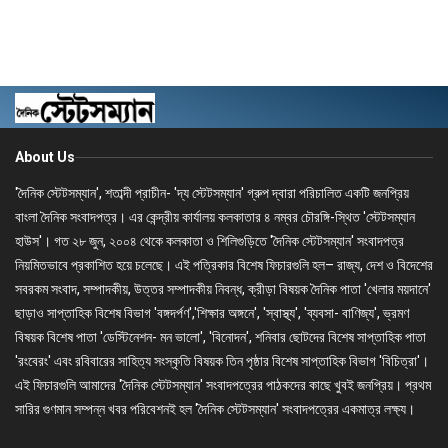
About Us
'দৈনিক স্টেটসম্যান', শতাব্দী প্রাচীন- 'দ্য স্টেটসম্যান' গ্রুপ দ্বারা পরিচালিত একটি জনপ্রিয়
বাংলা দৈনিক সংবাদপত্র। এর কেন্দ্রীয় কার্যালয় কলকাতার ৪ নম্বর চৌরঙ্গি-স্থিত 'স্টেটসম্যান
হাউস'। গত ২৮ জুন, ২০০৪ থেকে কলকাতা ও শিলিগুড়িতে 'দৈনিক স্টেটসম্যান' সংবাদপত্র
নিয়মিতভাবে প্রকাশিত হয়ে চলেছে। এই পত্রিকার বিশেষ ফিচারগুলি হল– রাজ্য, দেশ ও বিদেশের
সবরকম সংবাদ, সম্পাদকীয়, উত্তর সম্পাদকীয় নিবন্ধ, ক্রীড়া বিষয়ক দৈনিক পাতা 'খেলার ময়দানে'
ছাড়াও সাপ্তাহিক বিশেষ বিভাগ 'বঙ্গদর্পণ','শিক্ষার অঙ্গনে', 'স্বাস্থ্য', 'ব্যবসা- বাণিজ্য', ভ্রমণ
বিষয়ক বিশেষ পাতা 'ডেস্টিনেশন- মন ভালো', 'বিনোদন', শনিবার ছোটদের বিশেষ সাপ্তাহিক পাতা
'রংবেরং' এবং রবিবারের সাহিত্য সংস্কৃতি বিষয়ক তিন পৃষ্ঠার বিশেষ সাপ্তাহিক বিভাগ 'বিচিত্রা'।
এই ফিচারগুলি আমাদের 'দৈনিক স্টেটসম্যান' সংবাদপত্রের পাঠকদের কাছে খুবই জনপ্রিয়। প্রথম
সারির গুণমান সম্পন্ন খবর পরিবেশনই হল 'দৈনিক স্টেটসম্যান' সংবাদপত্রের একমাত্র লক্ষ্য।