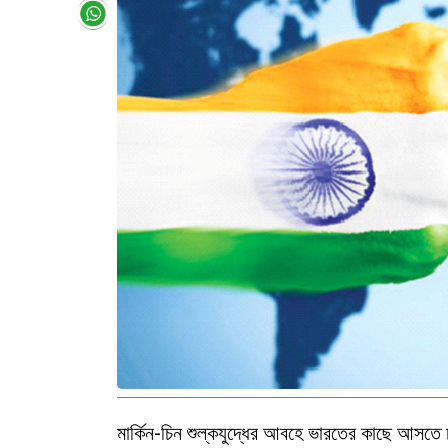
মার্কিন-চিন শুল্কযুদ্ধের আবহে ভারতের কাছে আসতে