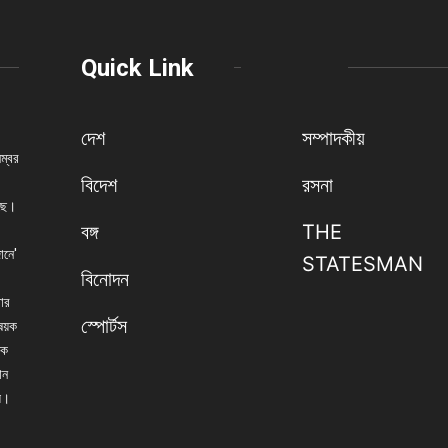
Quick Link
দেশ
সম্পাদকীয়
নম্বর
বিদেশ
রসনা
েছে।
বঙ্গ
THE
ানে'
STATESMAN
বিনোদন
বার
স্পোর্টস
িষয়ক
িক
ান
্য।