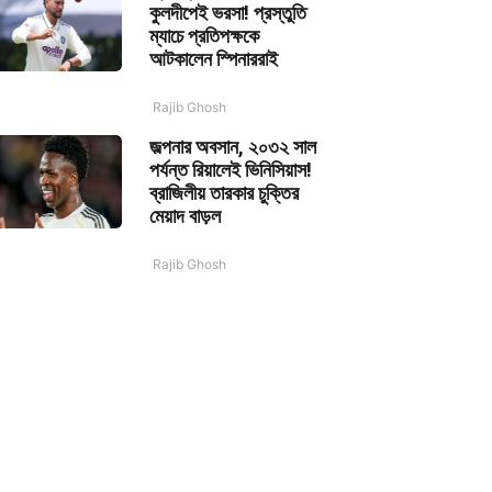
কুলদীপেই ভরসা! প্রস্তুতি
ম্যাচে প্রতিপক্ষকে
আটকালেন স্পিনাররাই
Rajib Ghosh
জল্পনার অবসান, ২০৩২ সাল
পর্যন্ত রিয়ালেই ভিনিসিয়াস!
ব্রাজিলীয় তারকার চুক্তির
মেয়াদ বাড়ল
Rajib Ghosh