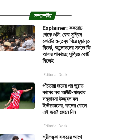
সম্পাদকীয়
Explainer: ককরোচ
থেকে গুলি: ফের সুপ্রিম
কোর্টের মন্তব্য ঘিরে চূড়ান্ত
বিতর্ক, আন্দোলনের সলতে কি
আবার পাকাচ্ছে সুপ্রিম কোর্ট
নিজেই
Editorial Desk
পাঁচতারা জয়ের পর ডুরান্ড
কাপের নক আউট-যাত্রার
সম্ভাবনা উজ্জ্বল হল
ইস্টবেঙ্গলের, কাদের গোলে
এই জয়? জেনে নিন
Editorial Desk
শ্রীলঙ্কা সফরের আগে