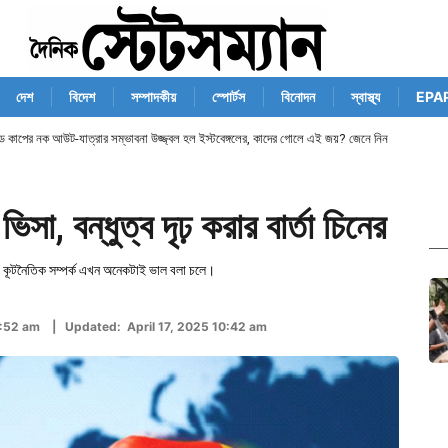
দেশ
বিদেশ
সম্পাদকীয়
স্পোর্টস
বিনোদন
স্বাস্থ্য
EPA
ান্ড কাপের নক আউট-যাত্রার সম্ভাবনা উজ্জ্বল হল ইস্টবেঙ্গলের, কাদের গোলে এই জয়? জেনে নিন
া, বন্ধুত্ব দৃঢ় করার বার্তা চিনের
র কূটনৈতিক সম্পর্ক এখন অনেকটাই ভাল বলা চলে।
 9:52 am | Updated: April 17, 2025 10:42 am