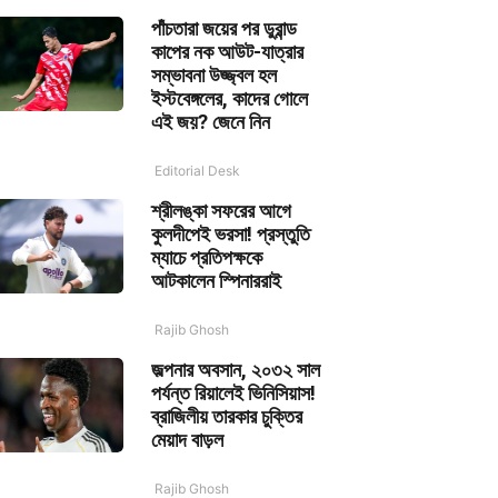
পাঁচতারা জয়ের পর ডুরান্ড
কাপের নক আউট-যাত্রার
সম্ভাবনা উজ্জ্বল হল
ইস্টবেঙ্গলের, কাদের গোলে
এই জয়? জেনে নিন
Editorial Desk
শ্রীলঙ্কা সফরের আগে
কুলদীপেই ভরসা! প্রস্তুতি
ম্যাচে প্রতিপক্ষকে
আটকালেন স্পিনাররাই
Rajib Ghosh
জল্পনার অবসান, ২০৩২ সাল
পর্যন্ত রিয়ালেই ভিনিসিয়াস!
ব্রাজিলীয় তারকার চুক্তির
মেয়াদ বাড়ল
Rajib Ghosh