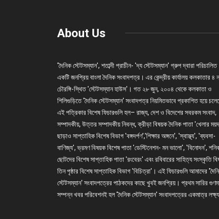
About Us
'দৈনিক স্টেটসম্যান', শতাব্দী প্রাচীন- 'দ্য স্টেটসম্যান' গ্রুপ দ্বারা পরিচালিত
একটি জনপ্রিয় বাংলা দৈনিক সংবাদপত্র। এর কেন্দ্রীয় কার্যালয় কলকাতার ৪ 
চৌরঙ্গি-স্থিত 'স্টেটসম্যান হাউস'। গত ২৮ জুন, ২০০৪ থেকে কলকাতা ও
শিলিগুড়িতে 'দৈনিক স্টেটসম্যান' সংবাদপত্র নিয়মিতভাবে প্রকাশিত হয়ে চল
এই পত্রিকার বিশেষ ফিচারগুলি হল– রাজ্য, দেশ ও বিদেশের সবরকম সংবাদ,
সম্পাদকীয়, উত্তর সম্পাদকীয় নিবন্ধ, ক্রীড়া বিষয়ক দৈনিক পাতা 'খেলার ময়দ
ছাড়াও সাপ্তাহিক বিশেষ বিভাগ 'বঙ্গদর্পণ','শিক্ষার অঙ্গনে', 'স্বাস্থ্য', 'ব্যবসা-
বাণিজ্য', ভ্রমণ বিষয়ক বিশেষ পাতা 'ডেস্টিনেশন- মন ভালো', 'বিনোদন', শনি
ছোটদের বিশেষ সাপ্তাহিক পাতা 'রংবেরং' এবং রবিবারের সাহিত্য সংস্কৃতি ব
তিন পৃষ্ঠার বিশেষ সাপ্তাহিক বিভাগ 'বিচিত্রা'। এই ফিচারগুলি আমাদের 'দৈন
স্টেটসম্যান' সংবাদপত্রের পাঠকদের কাছে খুবই জনপ্রিয়। প্রথম সারির গুণম
সম্পন্ন খবর পরিবেশনই হল 'দৈনিক স্টেটসম্যান' সংবাদপত্রের একমাত্র লক্ষ