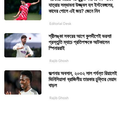
যাত্রার সম্ভাবনা উজ্জ্বল হল ইস্টবেঙ্গলের,
কাদের গোলে এই জয়? জেনে নিন
Editorial Desk
শ্রীলঙ্কা সফরের আগে কুলদীপেই ভরসা!
প্রস্তুতি ম্যাচে প্রতিপক্ষকে আটকালেন
স্পিনাররাই
Rajib Ghosh
জল্পনার অবসান, ২০৩২ সাল পর্যন্ত রিয়ালেই
ভিনিসিয়াস! ব্রাজিলীয় তারকার চুক্তির মেয়াদ
বাড়ল
Rajib Ghosh