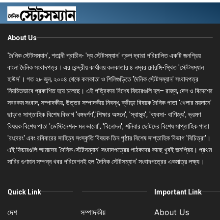
About Us
'দৈনিক স্টেটসম্যান', শতাব্দী প্রাচীন- 'দ্য স্টেটসম্যান' গ্রুপ দ্বারা পরিচালিত একটি জনপ্রিয়
বাংলা দৈনিক সংবাদপত্র। এর কেন্দ্রীয় কার্যালয় কলকাতার ৪ নম্বর চৌরঙ্গি-স্থিত 'স্টেটসম্যান
হাউস'। গত ২৮ জুন, ২০০৪ থেকে কলকাতা ও শিলিগুড়িতে 'দৈনিক স্টেটসম্যান' সংবাদপত্র
নিয়মিতভাবে প্রকাশিত হয়ে চলেছে। এই পত্রিকার বিশেষ ফিচারগুলি হল– রাজ্য, দেশ ও বিদেশের
সবরকম সংবাদ, সম্পাদকীয়, উত্তর সম্পাদকীয় নিবন্ধ, ক্রীড়া বিষয়ক দৈনিক পাতা 'খেলার ময়দানে'
ছাড়াও সাপ্তাহিক বিশেষ বিভাগ 'বঙ্গদর্পণ','শিক্ষার অঙ্গনে', 'স্বাস্থ্য', 'ব্যবসা- বাণিজ্য', ভ্রমণ
বিষয়ক বিশেষ পাতা 'ডেস্টিনেশন- মন ভালো', 'বিনোদন', শনিবার ছোটদের বিশেষ সাপ্তাহিক পাতা
'রংবেরং' এবং রবিবারের সাহিত্য সংস্কৃতি বিষয়ক তিন পৃষ্ঠার বিশেষ সাপ্তাহিক বিভাগ 'বিচিত্রা'।
এই ফিচারগুলি আমাদের 'দৈনিক স্টেটসম্যান' সংবাদপত্রের পাঠকদের কাছে খুবই জনপ্রিয়। প্রথম
সারির গুণমান সম্পন্ন খবর পরিবেশনই হল 'দৈনিক স্টেটসম্যান' সংবাদপত্রের একমাত্র লক্ষ্য।
Quick Link
Important Link
দেশ
সম্পাদকীয়
About Us