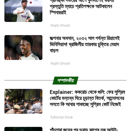
শ্রীলঙ্কা সফরের আগে কুলদীপেই ভরসা!
প্রস্তুতি ম্যাচে প্রতিপক্ষকে আটকালেন
স্পিনাররাই
Rajib Ghosh
জল্পনার অবসান, ২০৩২ সাল পর্যন্ত রিয়ালেই
ভিনিসিয়াস! ব্রাজিলীয় তারকার চুক্তির মেয়াদ
বাড়ল
Rajib Ghosh
সম্পাদকীয়
Explainer: ককরোচ থেকে গুলি: ফের সুপ্রিম
কোর্টের মন্তব্য ঘিরে চূড়ান্ত বিতর্ক, আন্দোলনের
সলতে কি আবার পাকাচ্ছে সুপ্রিম কোর্ট নিজেই
Editorial Desk
পাঁচতারা জয়ের পর ডুরান্ড কাপের নক আউট-