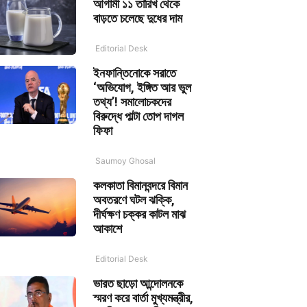
আগামী ১১ তারিখ থেকে
বাড়তে চলেছে দুধের দাম
Editorial Desk
ইনফান্তিনোকে সরাতে
‘অভিযোগ, ইঙ্গিত আর ভুল
তথ্য’! সমালোচকদের
বিরুদ্ধে পাল্টা তোপ দাগল
ফিফা
Saumoy Ghosal
কলকাতা বিমানবন্দরে বিমান
অবতরণে ঘটল ঝক্কি,
দীর্ঘক্ষণ চক্কর কাটল মাঝ
আকাশে
Editorial Desk
ভারত ছাড়ো আন্দোলনকে
স্মরণ করে বার্তা মুখ্যমন্ত্রীর,