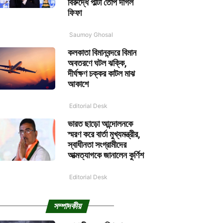
বিরুদ্ধে পাল্টা তোপ দাগল
ফিফা
Saumoy Ghosal
কলকাতা বিমানবন্দরে বিমান
অবতরণে ঘটল ঝক্কি,
দীর্ঘক্ষণ চক্কর কাটল মাঝ
আকাশে
Editorial Desk
ভারত ছাড়ো আন্দোলনকে
স্মরণ করে বার্তা মুখ্যমন্ত্রীর,
স্বাধীনতা সংগ্রামীদের
আত্মত্যাগকে জানালেন কুর্ণিশ
Editorial Desk
সম্পাদকীয়