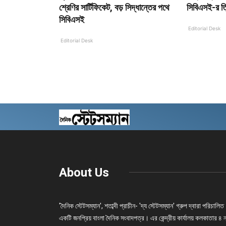
শ্রেণির সার্টিফিকেট, বড় সিদ্ধান্তের পথে
সিবিএসই-র ত্
সিবিএসই
Editorial Desk
Editorial Desk
About Us
'দৈনিক স্টেটসম্যান', শতাব্দী প্রাচীন- 'দ্য স্টেটসম্যান' গ্রুপ দ্বারা পরিচালিত
একটি জনপ্রিয় বাংলা দৈনিক সংবাদপত্র। এর কেন্দ্রীয় কার্যালয় কলকাতার ৪ 