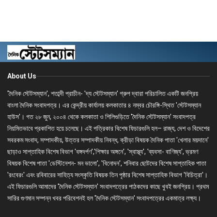
About Us
'দৈনিক স্টেটসম্যান', শতাব্দী প্রাচীন- 'দ্য স্টেটসম্যান' গ্রুপ দ্বারা পরিচালিত একটি জনপ্রিয়
বাংলা দৈনিক সংবাদপত্র। এর কেন্দ্রীয় কার্যালয় কলকাতার ৪ নম্বর চৌরঙ্গি-স্থিত 'স্টেটসম্যান
হাউস'। গত ২৮ জুন, ২০০৪ থেকে কলকাতা ও শিলিগুড়িতে 'দৈনিক স্টেটসম্যান' সংবাদপত্র
নিয়মিতভাবে প্রকাশিত হয়ে চলেছে। এই পত্রিকার বিশেষ ফিচারগুলি হল– রাজ্য, দেশ ও বিদেশের
সবরকম সংবাদ, সম্পাদকীয়, উত্তর সম্পাদকীয় নিবন্ধ, ক্রীড়া বিষয়ক দৈনিক পাতা 'খেলার ময়দানে'
ছাড়াও সাপ্তাহিক বিশেষ বিভাগ 'বঙ্গদর্পণ','শিক্ষার অঙ্গনে', 'স্বাস্থ্য', 'ব্যবসা- বাণিজ্য', ভ্রমণ
বিষয়ক বিশেষ পাতা 'ডেস্টিনেশন- মন ভালো', 'বিনোদন', শনিবার ছোটদের বিশেষ সাপ্তাহিক পাতা
'রংবেরং' এবং রবিবারের সাহিত্য সংস্কৃতি বিষয়ক তিন পৃষ্ঠার বিশেষ সাপ্তাহিক বিভাগ 'বিচিত্রা'।
এই ফিচারগুলি আমাদের 'দৈনিক স্টেটসম্যান' সংবাদপত্রের পাঠকদের কাছে খুবই জনপ্রিয়। প্রথম
সারির গুণমান সম্পন্ন খবর পরিবেশনই হল 'দৈনিক স্টেটসম্যান' সংবাদপত্রের একমাত্র লক্ষ্য।