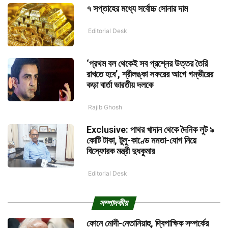
৭ সপ্তাহের মধ্যে সর্বোচ্চ সোনার দাম
Editorial Desk
‘প্রথম বল থেকেই সব প্রশ্নের উত্তর তৈরি
রাখতে হবে’, শ্রীলঙ্কা সফরের আগে গম্ভীরের
কড়া বার্তা ভারতীয় দলকে
Rajib Ghosh
Exclusive: পাথর খাদান থেকে দৈনিক লুট ৯
কোটি টাকা, টুলু-কাণ্ডে মমতা-যোগ নিয়ে
বিস্ফোরক মন্ত্রী দুধকুমার
Editorial Desk
সম্পাদকীয়
ফোনে মোদী-নেতানিয়াহু, দ্বিপাক্ষিক সম্পর্কের