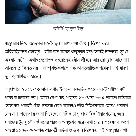
প্রতিনিধিত্বমূলক চিত্র
ঋতুস্রাব নিয়ে অনেকের মনেই ভুল ধারণা বাসা বাঁধে। বিশেষ করে
অবিবাহিতদের ক্ষেত্রে। তাঁরা মনে করেন ঋতুস্রাব বন্ধ হলেই দাম্পত্য সুখের
অবসান ঘটে। অর্থাৎ মেনোপজ পেরোলেই যৌন জীবনে আর রোম্যান্স আসেনা।
আসলে তা কিন্তু নয়। সাম্প্রতিককালে এক আন্তর্জাতিক গবেষণা এই ধারণা
ভুল প্রমাণিত করেছে।
এব্যাপারে ২০২২-২৩ সাল নাগাদ ইরানের কাজভিন শহরে একটি সমীক্ষা ধর্মী
গবেষণা চালানো হয়। তাতে দেখা যায়, শহরের ৬৮ থেকে ৮৬.৫ শতাংশ মহিলারা
মেনোপজ পরবর্তী যৌন সমস্যা ভোগ করলেও তাঁরা চিকিৎসকের কোনও পরামর্শ
নেন না। গবেষণায় জানা গিয়েছে, মানসিক চাপ, সাংসারিক টানাপোড়েন, আর
সমাজের ট্যাবু যৌন জীবনের প্রধান অন্তরায় হয়ে দেখা দেয়। গবেষণায় অংশ
নেওয়া ১৫ জন মেনোপজ-পরবর্তী মহিলা ও ৬ জন বিশেষজ্ঞ এই সমস্যার কথা