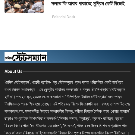
সলতে কি আবার পাকাচ্ছে সুপ্রিম কোর্ট নিজেই
Editorial Desk
About Us
'দৈনিক স্টেটসম্যান', শতাব্দী প্রাচীন- 'দ্য স্টেটসম্যান' গ্রুপ দ্বারা পরিচালিত একটি জনপ্রিয়
বাংলা দৈনিক সংবাদপত্র। এর কেন্দ্রীয় কার্যালয় কলকাতার ৪ নম্বর চৌরঙ্গি-স্থিত 'স্টেটসম্যান
হাউস'। গত ২৮ জুন, ২০০৪ থেকে কলকাতা ও শিলিগুড়িতে 'দৈনিক স্টেটসম্যান' সংবাদপত্র
নিয়মিতভাবে প্রকাশিত হয়ে চলেছে। এই পত্রিকার বিশেষ ফিচারগুলি হল– রাজ্য, দেশ ও বিদেশের
সবরকম সংবাদ, সম্পাদকীয়, উত্তর সম্পাদকীয় নিবন্ধ, ক্রীড়া বিষয়ক দৈনিক পাতা 'খেলার ময়দানে'
ছাড়াও সাপ্তাহিক বিশেষ বিভাগ 'বঙ্গদর্পণ','শিক্ষার অঙ্গনে', 'স্বাস্থ্য', 'ব্যবসা- বাণিজ্য', ভ্রমণ
বিষয়ক বিশেষ পাতা 'ডেস্টিনেশন- মন ভালো', 'বিনোদন', শনিবার ছোটদের বিশেষ সাপ্তাহিক পাতা
'রংবেরং' এবং রবিবারের সাহিত্য সংস্কৃতি বিষয়ক তিন পৃষ্ঠার বিশেষ সাপ্তাহিক বিভাগ 'বিচিত্রা'।