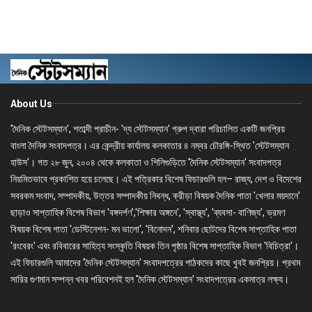
About Us
'দৈনিক স্টেটসম্যান', শতাব্দী প্রাচীন- 'দ্য স্টেটসম্যান' গ্রুপ দ্বারা পরিচালিত একটি জনপ্রিয়
বাংলা দৈনিক সংবাদপত্র। এর কেন্দ্রীয় কার্যালয় কলকাতার ৪ নম্বর চৌরঙ্গি-স্থিত 'স্টেটসম্যান
হাউস'। গত ২৮ জুন, ২০০৪ থেকে কলকাতা ও শিলিগুড়িতে 'দৈনিক স্টেটসম্যান' সংবাদপত্র
নিয়মিতভাবে প্রকাশিত হয়ে চলেছে। এই পত্রিকার বিশেষ ফিচারগুলি হল– রাজ্য, দেশ ও বিদেশের
সবরকম সংবাদ, সম্পাদকীয়, উত্তর সম্পাদকীয় নিবন্ধ, ক্রীড়া বিষয়ক দৈনিক পাতা 'খেলার ময়দানে'
ছাড়াও সাপ্তাহিক বিশেষ বিভাগ 'বঙ্গদর্পণ','শিক্ষার অঙ্গনে', 'স্বাস্থ্য', 'ব্যবসা- বাণিজ্য', ভ্রমণ
বিষয়ক বিশেষ পাতা 'ডেস্টিনেশন- মন ভালো', 'বিনোদন', শনিবার ছোটদের বিশেষ সাপ্তাহিক পাতা
'রংবেরং' এবং রবিবারের সাহিত্য সংস্কৃতি বিষয়ক তিন পৃষ্ঠার বিশেষ সাপ্তাহিক বিভাগ 'বিচিত্রা'।
এই ফিচারগুলি আমাদের 'দৈনিক স্টেটসম্যান' সংবাদপত্রের পাঠকদের কাছে খুবই জনপ্রিয়। প্রথম
সারির গুণমান সম্পন্ন খবর পরিবেশনই হল 'দৈনিক স্টেটসম্যান' সংবাদপত্রের একমাত্র লক্ষ্য।