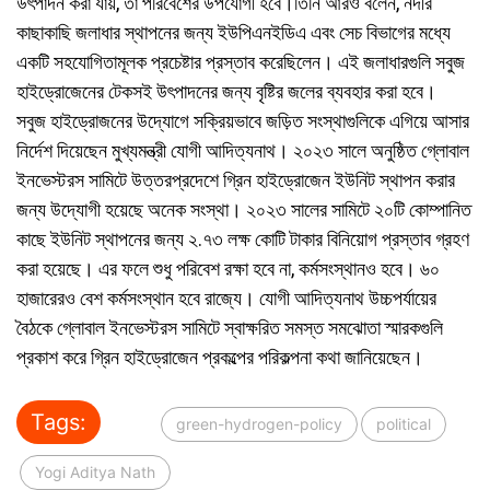
উৎপাদন করা যায়, তা পরিবেশের উপযোগী হবে।তিনি আরও বলেন, নদীর
কাছাকাছি জলাধার স্থাপনের জন্য ইউপিএনইডিএ এবং সেচ বিভাগের মধ্যে
একটি সহযোগিতামূলক প্রচেষ্টার প্রস্তাব করেছিলেন। এই জলাধারগুলি সবুজ
হাইড্রোজেনের টেকসই উৎপাদনের জন্য বৃষ্টির জলের ব্যবহার করা হবে।
সবুজ হাইড্রোজনের উদ্যোগে সক্রিয়ভাবে জড়িত সংস্থাগুলিকে এগিয়ে আসার
নির্দেশ দিয়েছেন মুখ্যমন্ত্রী যোগী আদিত্যনাথ। ২০২৩ সালে অনুষ্ঠিত গ্লোবাল
ইনভেস্টরস সামিটে উত্তরপ্রদেশে গ্রিন হাইড্রোজেন ইউনিট স্থাপন করার
জন্য উদ্যোগী হয়েছে অনেক সংস্থা। ২০২৩ সালের সামিটে ২০টি কোম্পানিত
কাছে ইউনিট স্থাপনের জন্য ২.৭৩ লক্ষ কোটি টাকার বিনিয়োগ প্রস্তাব গ্রহণ
করা হয়েছে। এর ফলে শুধু পরিবেশ রক্ষা হবে না, কর্মসংস্থানও হবে। ৬০
হাজারেরও বেশ কর্মসংস্থান হবে রাজ্যে। যোগী আদিত্যনাথ উচ্চপর্যায়ের
বৈঠকে গ্লোবাল ইনভেস্টরস সামিটে স্বাক্ষরিত সমস্ত সমঝোতা স্মারকগুলি
প্রকাশ করে গ্রিন হাইড্রোজেন প্রকল্পের পরিকল্পনা কথা জানিয়েছেন।
Tags:
green-hydrogen-policy
political
Yogi Aditya Nath