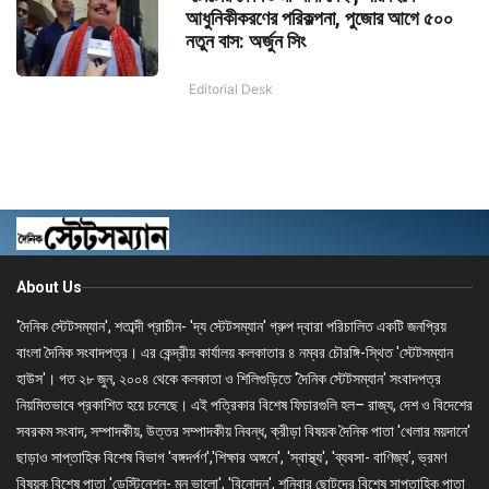
আধুনিকীকরণের পরিকল্পনা, পুজোর আগে ৫০০
নতুন বাস: অর্জুন সিং
Editorial Desk
About Us
'দৈনিক স্টেটসম্যান', শতাব্দী প্রাচীন- 'দ্য স্টেটসম্যান' গ্রুপ দ্বারা পরিচালিত একটি জনপ্রিয়
বাংলা দৈনিক সংবাদপত্র। এর কেন্দ্রীয় কার্যালয় কলকাতার ৪ নম্বর চৌরঙ্গি-স্থিত 'স্টেটসম্যান
হাউস'। গত ২৮ জুন, ২০০৪ থেকে কলকাতা ও শিলিগুড়িতে 'দৈনিক স্টেটসম্যান' সংবাদপত্র
নিয়মিতভাবে প্রকাশিত হয়ে চলেছে। এই পত্রিকার বিশেষ ফিচারগুলি হল– রাজ্য, দেশ ও বিদেশের
সবরকম সংবাদ, সম্পাদকীয়, উত্তর সম্পাদকীয় নিবন্ধ, ক্রীড়া বিষয়ক দৈনিক পাতা 'খেলার ময়দানে'
ছাড়াও সাপ্তাহিক বিশেষ বিভাগ 'বঙ্গদর্পণ','শিক্ষার অঙ্গনে', 'স্বাস্থ্য', 'ব্যবসা- বাণিজ্য', ভ্রমণ
বিষয়ক বিশেষ পাতা 'ডেস্টিনেশন- মন ভালো', 'বিনোদন', শনিবার ছোটদের বিশেষ সাপ্তাহিক পাতা