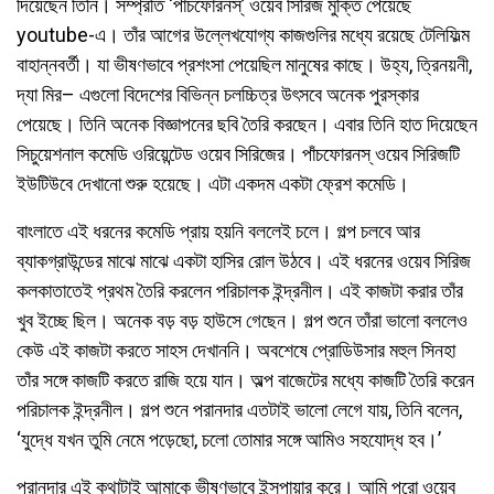
দিয়েছেন তিনি। সম্প্রতি ‘পাঁচফোরনস্’ ওয়েব সিরিজ মুক্তি পেয়েছে
youtube-এ। তাঁর আগের উল্লেখযোগ্য কাজগুলির মধ্যে রয়েছে টেলিফিল্ম
বাহান্নবর্তী। যা ভীষণভাবে প্রশংসা পেয়েছিল মানুষের কাছে। উহ্য, ত্রিনয়নী,
দ্যা মির– এগুলো বিদেশের বিভিন্ন চলচ্চিত্র উৎসবে অনেক পুরস্কার
পেয়েছে। তিনি অনেক বিজ্ঞাপনের ছবি তৈরি করছেন। এবার তিনি হাত দিয়েছেন
সিচুয়েশনাল কমেডি ওরিয়েন্টেড ওয়েব সিরিজের। পাঁচফোরনস্ ওয়েব সিরিজটি
ইউটিউবে দেখানো শুরু হয়েছে। এটা একদম একটা ফ্রেশ কমেডি।
বাংলাতে এই ধরনের কমেডি প্রায় হয়নি বললেই চলে। গল্প চলবে আর
ব্যাকগ্রাউন্ডের মাঝে মাঝে একটা হাসির রোল উঠবে। এই ধরনের ওয়েব সিরিজ
কলকাতাতেই প্রথম তৈরি করলেন পরিচালক ইন্দ্রনীল। এই কাজটা করার তাঁর
খুব ইচ্ছে ছিল। অনেক বড় বড় হাউসে গেছেন। গল্প শুনে তাঁরা ভালো বললেও
কেউ এই কাজটা করতে সাহস দেখাননি। অবশেষে প্রোডিউসার মহুল সিনহা
তাঁর সঙ্গে কাজটি করতে রাজি হয়ে যান। অল্প বাজেটের মধ্যে কাজটি তৈরি করেন
পরিচালক ইন্দ্রনীল। গল্প শুনে পরানদার এতটাই ভালো লেগে যায়, তিনি বলেন,
‘যুদ্ধে যখন তুমি নেমে পড়েছো, চলো তোমার সঙ্গে আমিও সহযোদ্ধ হব।’
পরানদার এই কথাটাই আমাকে ভীষণভাবে ইন্সপায়ার করে। আমি পুরো ওয়েব