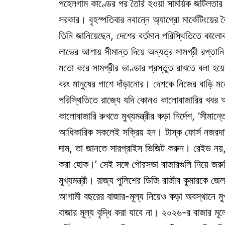
পহেলগাম কাণ্ডের পর তৈরি হওয়া সাময়িক জটিলতার 
সরকার। বৃহস্পতিবার নবান্নে অ্যাগ্রো মার্কেটিংয়ের বৈ
তিনি জানিয়েছেন, দেশের বর্তমান পরিস্থিতিতে কালো
লাভের আশায় সীমান্ত দিয়ে অন্যত্র সামগ্রী রপ্তা
মতো করে সামগ্রীর ভাণ্ডার প্রস্তুত রাখতে বলা হয়
বরং মানুষের পাশে দাঁড়ানোর। দেশকে নিজের বাড়ি 
পরিস্থিতিতে রাজ্যে যদি কোনও কালোবাজারির খবর আ
কালোবাজারি রুখতে মুখ্যমন্ত্রীর কড়া নির্দেশ, ‘সীমান
আধিকারিক সকলেই সক্রিয় হন। টাস্ক ফোর্স নজরদার
দাম, তা জানতে সারপ্রাইস ভিজিট করুন। রেইড নয়,
করা হোক।’ সেই সঙ্গে পৌরসভা বাজারগুলি নিয়ে জরুরি
মুখ্যমন্ত্রী। রাজ্য পুলিশের ডিজি রাজীব কুমারকে জ
আগামী বছরের বাজার-মূল্য নিয়েও কড়া অবস্থানে মুখ্
বাজার মূল্য বৃদ্ধি করা যাবে না। ২০২৬-র বাজার ম