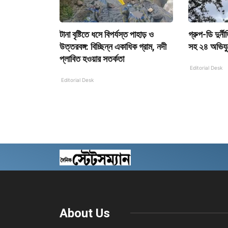
টানা বৃষ্টিতে ধসে বিপর্যস্ত পাহাড় ও
গ্রুপ-ডি দুর্ন
উত্তরবঙ্গ: বিচ্ছিন্ন একাধিক গ্রাম, নদী
সহ ২৪ অভিযু
প্লাবিত হওয়ার সতর্কতা
Editorial Desk
Editorial Desk
About Us