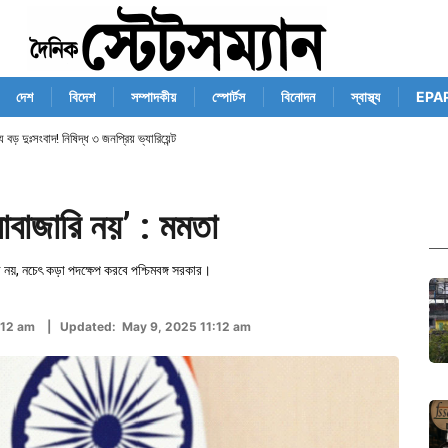
দেশ
বিদেশ
সম্পাদকীয়
স্পোর্টস
বিনোদন
স্বাস্থ্য
EPA
 বড় দুঃসংবাদ! নিষিদ্ধ ৩ জনপ্রিয় ভ্যারিয়েন্ট
োবাজারি নয়’ : মমতা
নয়, নচেৎ কড়া পদক্ষেপ করবে পশ্চিমবঙ্গ সরকার।
1:12 am | Updated: May 9, 2025 11:12 am