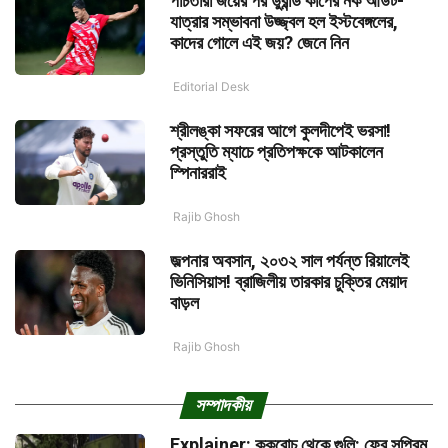
পাঁচতারা জয়ের পর ডুরান্ড কাপের নক আউট-
যাত্রার সম্ভাবনা উজ্জ্বল হল ইস্টবেঙ্গলের,
কাদের গোলে এই জয়? জেনে নিন
Editorial Desk
শ্রীলঙ্কা সফরের আগে কুলদীপেই ভরসা!
প্রস্তুতি ম্যাচে প্রতিপক্ষকে আটকালেন
স্পিনাররাই
Rajib Ghosh
জল্পনার অবসান, ২০৩২ সাল পর্যন্ত রিয়ালেই
ভিনিসিয়াস! ব্রাজিলীয় তারকার চুক্তির মেয়াদ
বাড়ল
Rajib Ghosh
সম্পাদকীয়
Explainer: ককরোচ থেকে গুলি: ফের সুপ্রিম