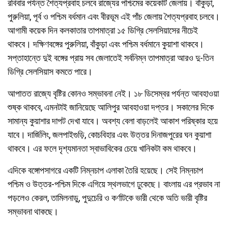
রবিবার পর্যন্ত শৈত্যপ্রবাহ চলবে রাজ্যের পশ্চিমের কয়েকটি জেলায়। বাঁকুড়া,
পুরুলিয়া, পূর্ব ও পশ্চিম বর্ধমান এবং বীরভূম এই পাঁচ জেলায় শৈত্যপ্রবাহ চলবে।
আগামী কয়েক দিন কলকাতার তাপমাত্রা ১৫ ডিগ্রি সেলসিয়াসের নীচেই
থাকবে। দক্ষিণবঙ্গের পুরুলিয়া, বাঁকুড়া এবং পশ্চিম বর্ধমানে কুয়াশা থাকবে।
সপ্তাহান্তে দুই বঙ্গের প্রায় সব জেলাতেই সর্বনিম্ন তাপমাত্রা আরও দু-তিন
ডিগ্রি সেলসিয়াস কমতে পারে।
আপাতত রাজ্যে বৃষ্টির কোনও সম্ভাবনা নেই। ১৮ ডিসেম্বর পর্যন্ত আবহাওয়া
শুষ্ক থাকবে, এমনটাই জানিয়েছে আলিপুর আবহাওয়া দপ্তর। সকালের দিকে
সামান্য কুয়াশার দাপট দেখা যাবে। অবশ্য বেলা বাড়লেই আকাশ পরিষ্কার হয়ে
যাবে। দার্জিলিং, জলপাইগুড়ি, কোচবিহার এবং উত্তর দিনাজপুরের ঘন কুয়াশা
থাকবে। এর ফলে দৃশ্যমানতা স্বাভাবিকের চেয়ে খানিকটা কম থাকবে।
এদিকে বঙ্গোপসাগরে একটি নিম্নচাপ এলাকা তৈরি হয়েছে। সেই নিম্নচাপ
পশ্চিম ও উত্তর-পশ্চিম দিকে এগিয়ে স্থলভাগে ঢুকেছে। বাংলায় এর প্রভাব না
পড়লেও কেরল, তামিলনাডু, পুদুচেরি ও কর্ণাটকে ভারী থেকে অতি ভারী বৃষ্টির
সম্ভাবনা থাকছে।