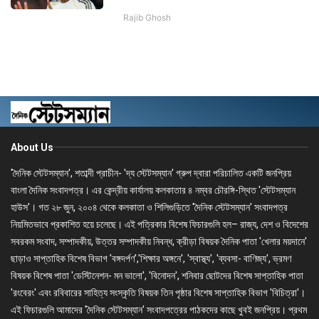
Rajib Ghosh
About Us
'দৈনিক স্টেটসম্যান', শতাব্দী প্রাচীন- 'দ্য স্টেটসম্যান' গ্রুপ দ্বারা পরিচালিত একটি জনপ্রিয়
বাংলা দৈনিক সংবাদপত্র। এর কেন্দ্রীয় কার্যালয় কলকাতার ৪ নম্বর চৌরঙ্গি-স্থিত 'স্টেটসম্যান
হাউস'। গত ২৮ জুন, ২০০৪ থেকে কলকাতা ও শিলিগুড়িতে 'দৈনিক স্টেটসম্যান' সংবাদপত্র
নিয়মিতভাবে প্রকাশিত হয়ে চলেছে। এই পত্রিকার বিশেষ ফিচারগুলি হল– রাজ্য, দেশ ও বিদেশের
সবরকম সংবাদ, সম্পাদকীয়, উত্তর সম্পাদকীয় নিবন্ধ, ক্রীড়া বিষয়ক দৈনিক পাতা 'খেলার ময়দানে'
ছাড়াও সাপ্তাহিক বিশেষ বিভাগ 'বঙ্গদর্পণ','শিক্ষার অঙ্গনে', 'স্বাস্থ্য', 'ব্যবসা- বাণিজ্য', ভ্রমণ
বিষয়ক বিশেষ পাতা 'ডেস্টিনেশন- মন ভালো', 'বিনোদন', শনিবার ছোটদের বিশেষ সাপ্তাহিক পাতা
'রংবেরং' এবং রবিবারের সাহিত্য সংস্কৃতি বিষয়ক তিন পৃষ্ঠার বিশেষ সাপ্তাহিক বিভাগ 'বিচিত্রা'।
এই ফিচারগুলি আমাদের 'দৈনিক স্টেটসম্যান' সংবাদপত্রের পাঠকদের কাছে খুবই জনপ্রিয়। প্রথম