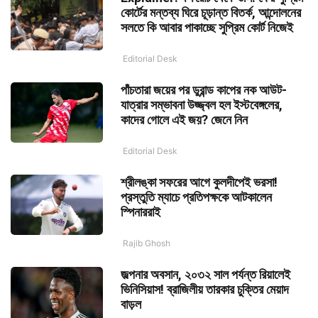
কোর্টের মন্তব্য ঘিরে চূড়ান্ত বিতর্ক, আন্দোলনের
সলতে কি আবার পাকাচ্ছে সুপ্রিম কোর্ট নিজেই
Editorial Desk
পাঁচতারা জয়ের পর ডুরান্ড কাপের নক আউট-
যাত্রার সম্ভাবনা উজ্জ্বল হল ইস্টবেঙ্গলের,
কাদের গোলে এই জয়? জেনে নিন
Editorial Desk
শ্রীলঙ্কা সফরের আগে কুলদীপেই ভরসা!
প্রস্তুতি ম্যাচে প্রতিপক্ষকে আটকালেন
স্পিনাররাই
Rajib Ghosh
জল্পনার অবসান, ২০৩২ সাল পর্যন্ত রিয়ালেই
ভিনিসিয়াস! ব্রাজিলীয় তারকার চুক্তির মেয়াদ
বাড়ল