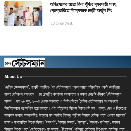
অভিষেকের মতো বিনা পুঁজির ব্যবসায়ী সনৎ,
গ্রেপ্তারিতে বিস্ফোরক মন্ত্রী অর্জুন সিং
Editorial Desk
About Us
'দৈনিক স্টেটসম্যান', শতাব্দী প্রাচীন- 'দ্য স্টেটসম্যান' গ্রুপ দ্বারা পরিচালিত একটি জনপ্রিয়
বাংলা দৈনিক সংবাদপত্র। এর কেন্দ্রীয় কার্যালয় কলকাতার ৪ নম্বর চৌরঙ্গি-স্থিত 'স্টেটসম্যান
হাউস'। গত ২৮ জুন, ২০০৪ থেকে কলকাতা ও শিলিগুড়িতে 'দৈনিক স্টেটসম্যান' সংবাদপত্র
নিয়মিতভাবে প্রকাশিত হয়ে চলেছে। এই পত্রিকার বিশেষ ফিচারগুলি হল– রাজ্য, দেশ ও বিদেশের
সবরকম সংবাদ, সম্পাদকীয়, উত্তর সম্পাদকীয় নিবন্ধ, ক্রীড়া বিষয়ক দৈনিক পাতা 'খেলার ময়দানে'
ছাড়াও সাপ্তাহিক বিশেষ বিভাগ 'বঙ্গদর্পণ','শিক্ষার অঙ্গনে', 'স্বাস্থ্য', 'ব্যবসা- বাণিজ্য', ভ্রমণ
বিষয়ক বিশেষ পাতা 'ডেস্টিনেশন- মন ভালো', 'বিনোদন', শনিবার ছোটদের বিশেষ সাপ্তাহিক পাতা