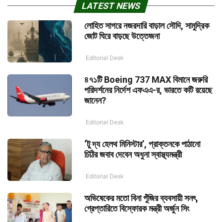
LATEST NEWS
লোহিত সাগরে নজরদারি বাড়াল সৌদি, সামুদ্রিক
জোট ঘিরে বাড়ছে উত্তেজনা
Editorial Desk
৪৭১টি Boeing 737 MAX বিমানে জরুরি
পরিদর্শনের নির্দেশ এফএএ-র, ভারতে কটি রয়েছে
জানেন?
Editorial Desk
‘টু দ্য হেলথ মিনিস্টার’, প্রাক্তনকে পাঠানো
চিঠির জবাব দেবেন অধুনা স্বাস্থ্যমন্ত্রী
Editorial Desk
অভিষেকের মতো বিনা পুঁজির ব্যবসায়ী সনৎ,
গ্রেপ্তারিতে বিস্ফোরক মন্ত্রী অর্জুন সিং