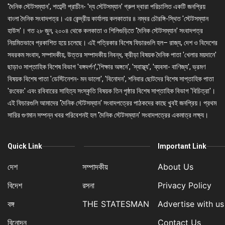
'দৈনিক স্টেটসম্যান', শতাব্দী প্রাচীন- 'দ্য স্টেটসম্যান' গ্রুপ দ্বারা পরিচালিত একটি জনপ্রিয়
বাংলা দৈনিক সংবাদপত্র। এর কেন্দ্রীয় কার্যালয় কলকাতার ৪ নম্বর চৌরঙ্গি-স্থিত 'স্টেটসম্যান
হাউস'। গত ২৮ জুন, ২০০৪ থেকে কলকাতা ও শিলিগুড়িতে 'দৈনিক স্টেটসম্যান' সংবাদপত্র
নিয়মিতভাবে প্রকাশিত হয়ে চলেছে। এই পত্রিকার বিশেষ ফিচারগুলি হল– রাজ্য, দেশ ও বিদেশের
সবরকম সংবাদ, সম্পাদকীয়, উত্তর সম্পাদকীয় নিবন্ধ, ক্রীড়া বিষয়ক দৈনিক পাতা 'খেলার ময়দানে'
ছাড়াও সাপ্তাহিক বিশেষ বিভাগ 'বঙ্গদর্পণ','শিক্ষার অঙ্গনে', 'স্বাস্থ্য', 'ব্যবসা- বাণিজ্য', ভ্রমণ
বিষয়ক বিশেষ পাতা 'ডেস্টিনেশন- মন ভালো', 'বিনোদন', শনিবার ছোটদের বিশেষ সাপ্তাহিক পাতা
'রংবেরং' এবং রবিবারের সাহিত্য সংস্কৃতি বিষয়ক তিন পৃষ্ঠার বিশেষ সাপ্তাহিক বিভাগ 'বিচিত্রা'।
এই ফিচারগুলি আমাদের 'দৈনিক স্টেটসম্যান' সংবাদপত্রের পাঠকদের কাছে খুবই জনপ্রিয়। প্রথম
সারির গুণমান সম্পন্ন খবর পরিবেশনই হল 'দৈনিক স্টেটসম্যান' সংবাদপত্রের একমাত্র লক্ষ্য।
Quick Link
Important Link
দেশ
সম্পাদকীয়
About Us
বিদেশ
রসনা
Privacy Policy
বঙ্গ
THE STATESMAN
Advertise with us
বিনোদন
Contact Us