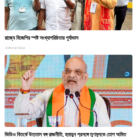
রাজ্যে বিজেপির স্পষ্ট সংখ্যাগরিষ্ঠতার পূর্বাভাস
Editorial Desk
ভিডিও বিতর্কে উত্তাল বঙ্গ রাজনীতি, হুমায়ুন প্রসঙ্গে তৃণমূলকে তোপ অমিত