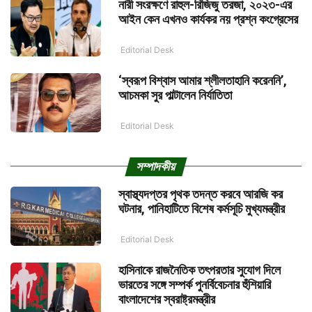
নারী সংরক্ষণে রাহুল-রিজিজু তরজা, ২০২৩-এর
আইন কেন এখনও কার্যকর নয় প্রশ্ন কংগ্রেসের
Editorial Desk
‘স্বরূপ বিশ্বাস আমার শ্লীলতাহানি করেননি’,
আচমকা সুর পাল্টালেন নির্যাতিতা
Editorial Desk
সম্পাদকীয়
স্বাস্থ্যদপ্তর পৃথক তদন্ত করবে আরজি কর
ঘটনার, পানিহাটিতে বিশেষ কর্মসূচি মুখ্যমন্ত্রীর
Editorial Desk
হাসিনাকে রাজনৈতিক তৎপরতার সুযোগ দিলে
ভারতের সঙ্গে সম্পর্ক পুনর্বিবেচনার হুঁশিয়ারি
বাংলাদেশের স্বরাষ্ট্রমন্ত্রীর