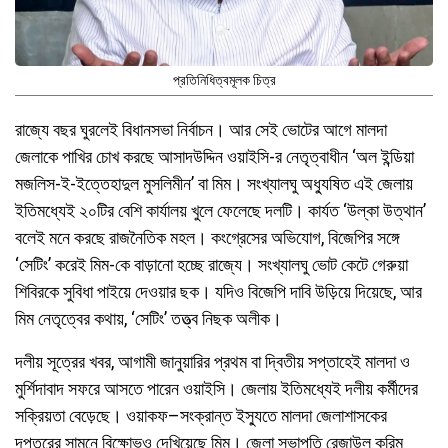
প্রতিনিধিত্বমূলক চিত্র
রাজ্যে বছর ঘুরলেই বিধানসভা নির্বাচন। আর সেই ভোটের আগে মালদা
জেলাকে পাখির চোখ করছে আসাদউদ্দিন ওয়াইসি-র নেতৃত্বাধীন ‘অল ইন্ডিয়া
মজলিস-ই-ইত্তেহাদুল মুসলিমীন’ বা মিম। সংখ্যালঘু অধ্যুষিত এই জেলায়
ইতিমধ্যেই ২০টির বেশি কার্যালয় খুলে ফেলেছে দলটি। কার্যত ‘উল্কা উত্থান’
বলেই মনে করছে রাজনৈতিক মহল। কংগ্রেসের অভিযোগ, বিজেপির সঙ্গে
‘সেটিং’ করেই মিম-কে বাড়ানো হচ্ছে রাজ্যে। সংখ্যালঘু ভোট কেটে গেরুয়া
শিবিরকে সুবিধা পাইয়ে দেওয়ার ছক। যদিও বিজেপি দাবি উড়িয়ে দিয়েছে, আর
মিম নেতৃত্বের কথায়, ‘সেটিং’ তত্ত্ব নিছক অলীক।
দলীয় সূত্রের খবর, আগামী জানুয়ারির প্রথম বা দ্বিতীয় সপ্তাহেই মালদা ও
মুর্শিদাবাদ সফরে আসতে পারেন ওয়াইসি। জেলায় ইতিমধ্যেই দলীয় কর্মীদের
সক্রিয়তা বেড়েছে। ওয়াকফ–সংক্রান্ত ইস্যুতে মালদা জেলাশাসকের
দপ্তরের সামনে বিক্ষোভও দেখিয়েছে মিম। জেলা সভাপতি রেজাউল করিম