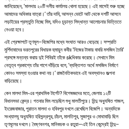
জানিয়েছেন, ‘মালদায় ২০টি দলীয় কার্যালয় খোলা হয়েছে। এই মাসেই শুরু হচ্ছে
আমাদের অধিকার যাত্রা।’ তাঁর দাবি, আসন্ন ভোটে আট থেকে দশটি আসনে
লড়াইয়ের প্রস্তুতি নিচ্ছে মিম, যদিও চূড়ান্ত সিদ্ধান্ত আলোচনার ভিত্তিতে
নেওয়া হবে।
এই প্রেক্ষাপটে তৃণমূল–বিজেপির মধ্যে সংঘাত আরও বেড়েছে। সম্প্রতি
মুর্শিদাবাদের ভরতপুরের বিধায়ক হুমায়ুন কবীর ‘নিজের টাকায় বাবরি মসজিদ তৈরি’
প্রসঙ্গে মন্তব্য করায় দুই শিবিরই তাঁকে skধিকার করেছে। সেখানে মিম
নেতৃত্ব প্রকাশ্যে তাঁর পাশে দাঁড়িয়ে বলে, ‘ব্যক্তিগত অর্থে মসজিদ নির্মাণে
কোনও সমস্যা হওয়ার কথা নয়।’ রাজনৈতিকভাবে এই অবস্থানও জল্পনা
বাড়িয়েছে।
কেন মালদা মিম-এর প্রাথমিক টার্গেট? বিশেষজ্ঞদের মতে, জেলায় ১২টি
বিধানসভা কেন্দ্র। গতবার মিম লড়েছিল শুধু মালতীপুরে। হিন্দু অধ্যুষিত গাজল,
ইংরেজবাজার, পুরাতন মালদা ও হবিবপুর দখলে রেখেছিল বিজেপি। অন্যদিকে
সংখ্যালঘু অধ্যুষিত হরিশ্চন্দ্রপুর, চাঁচল, মালতিপুর, সুজাপুর ও মোথাবাড়ি ছিল
তৃণমূলের দখলে। বৈষ্ণবনগর, মানিকচক ও রতুয়া—এই তিন কেন্দ্রেই হিন্দু–